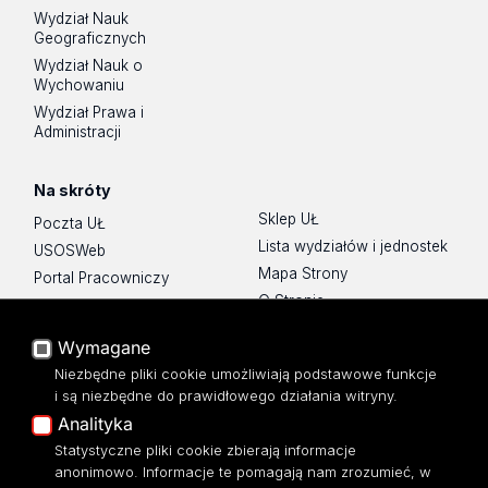
Wydział Nauk
Geograficznych
Wydział Nauk o
Wychowaniu
Wydział Prawa i
Administracji
Na skróty
Sklep UŁ
Poczta UŁ
Lista wydziałów i jednostek
USOSWeb
Mapa Strony
Portal Pracowniczy
O Stronie
Baza Aktów Własnych
Platforma e-learningowa
Wymagane
Moodle
Niezbędne pliki cookie umożliwiają podstawowe funkcje
Eksperci UŁ
i są niezbędne do prawidłowego działania witryny.
Polityka Prywatności
Analityka
Dostępność
Statystyczne pliki cookie zbierają informacje
anonimowo. Informacje te pomagają nam zrozumieć, w