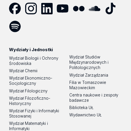
Facebook
Instagram
LinkedIn
YouTube
Flickr
SoundCloud
Tik
Tok
Spotify
Podcast
Wydziały i Jednostki
Wydział Studiów
Wydział Biologii i Ochrony
Międzynarodowych i
Środowiska
Politologicznych
Wydział Chemii
Wydział Zarządzania
Wydział Ekonomiczno-
Filia w Tomaszowie
Socjologiczny
Mazowieckim
Wydział Filologiczny
Centra naukowe i zespoły
Wydział Filozoficzno-
badawcze
Historyczny
Biblioteka UŁ
Wydział Fizyki i Informatyki
Wydawnictwo UŁ
Stosowanej
Wydział Matematyki i
Informatyki