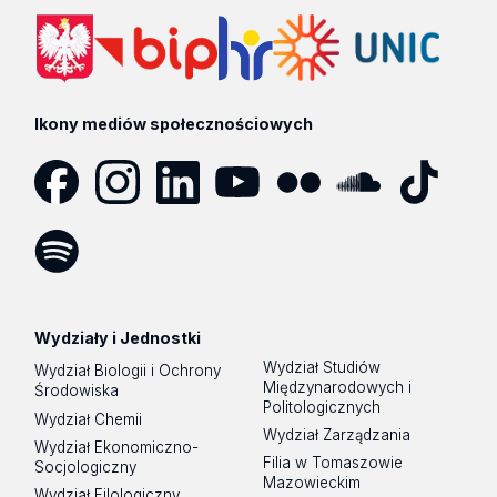
Ikony mediów społecznościowych
Facebook
Instagram
LinkedIn
YouTube
Flickr
SoundCloud
Tik
Tok
Spotify
Podcast
Wydziały i Jednostki
Wydział Studiów
Wydział Biologii i Ochrony
Międzynarodowych i
Środowiska
Politologicznych
Wydział Chemii
Wydział Zarządzania
Wydział Ekonomiczno-
Filia w Tomaszowie
Socjologiczny
Mazowieckim
Wydział Filologiczny