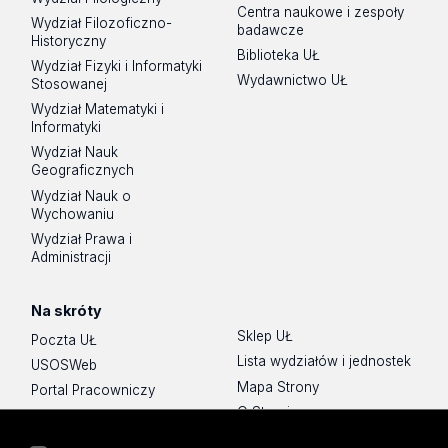
Centra naukowe i zespoły
Wydział Filozoficzno-
badawcze
Historyczny
Biblioteka UŁ
Wydział Fizyki i Informatyki
Wydawnictwo UŁ
Stosowanej
Wydział Matematyki i
Informatyki
Wydział Nauk
Geograficznych
Wydział Nauk o
Wychowaniu
Wydział Prawa i
Administracji
Na skróty
Sklep UŁ
Poczta UŁ
Lista wydziałów i jednostek
USOSWeb
Mapa Strony
Portal Pracowniczy
O Stronie
Baza Aktów Własnych
Platforma e-learningowa