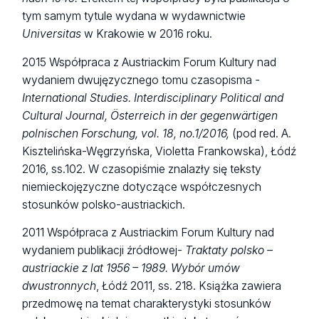
tym samym tytule wydana w wydawnictwie
Universitas
w Krakowie w 2016 roku.
2015 Współpraca z Austriackim Forum Kultury nad
wydaniem dwujęzycznego tomu czasopisma
-
International Studies.
Interdisciplinary Political and
Cultural Journal,
Ö
sterreich in der gegenw
ä
rtigen
polnischen Forschung, vol. 18, no.1/2016,
(pod red. A.
Kisztelińska-Węgrzyńska, Violetta Frankowska), Łódź
2016, ss.102. W czasopiśmie znalazły się teksty
niemieckojęzyczne dotyczące współczesnych
stosunków polsko-austriackich.
2011 Współpraca z Austriackim Forum Kultury nad
wydaniem publikacji źródłowej-
Traktaty polsko –
austriackie z lat 1956 – 1989. Wybór umów
dwustronnych
, Łódź 2011, ss. 218. Książka zawiera
przedmowę na temat charakterystyki stosunków