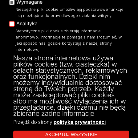
Wymagane
Moodle
Niezbędne pliki cookie umożliwiają podstawowe funkcje
Eksperci UŁ
i są niezbędne do prawidłowego działania witryny.
Polityka Prywatności
Analityka
Dostępność
Statystyczne pliki cookie zbierają informacje
anonimowo. Informacje te pomagają nam zrozumieć, w
jaki sposób nasi goście korzystają z naszej strony
internetowej.
Nasza strona internetowa używa
ul. Narutowicza 68, 90-136 Łódź
plików cookies (tzw. ciasteczka) w
NIP: 724 000 32 43
celach statystycznych, reklamowych
Adres do doręczeń elektronicznych (ADE):
oraz funkcjonalnych. Dzięki nim
AE:PL-74796-17640-IHHIV-17
możemy indywidualnie dostosować
KONTAKT
stronę do Twoich potrzeb. Każdy
może zaakceptować pliki cookies
albo ma możliwość wyłączenia ich w
przeglądarce, dzięki czemu nie będą
zbierane żadne informacje
Przejdź do strony
polityka prywatności
AKCEPTUJ WSZYSTKIE