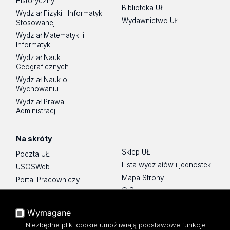
Historyczny
Biblioteka UŁ
Wydział Fizyki i Informatyki
Wydawnictwo UŁ
Stosowanej
Wydział Matematyki i
Informatyki
Wydział Nauk
Geograficznych
Wydział Nauk o
Wychowaniu
Wydział Prawa i
Administracji
Na skróty
Sklep UŁ
Poczta UŁ
Lista wydziałów i jednostek
USOSWeb
Mapa Strony
Portal Pracowniczy
O Stronie
Baza Aktów Własnych
Platforma e-learningowa
Wymagane
Moodle
Niezbędne pliki cookie umożliwiają podstawowe funkcje
Eksperci UŁ