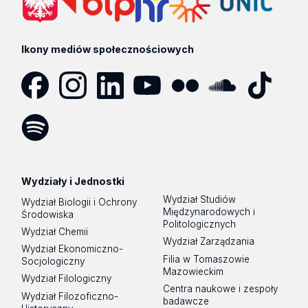
Ikony mediów społecznościowych
Facebook
Instagram
LinkedIn
YouTube
Flickr
SoundCloud
Tik
Tok
Spotify
Podcast
Wydziały i Jednostki
Wydział Studiów
Wydział Biologii i Ochrony
Międzynarodowych i
Środowiska
Politologicznych
Wydział Chemii
Wydział Zarządzania
Wydział Ekonomiczno-
Filia w Tomaszowie
Socjologiczny
Mazowieckim
Wydział Filologiczny
Centra naukowe i zespoły
Wydział Filozoficzno-
badawcze