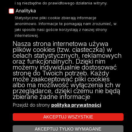
i są niezbędne do prawidłowego działania witryny.
Polityka Prywatności
Analityka
Dostępność
Statystyczne pliki cookie zbierają informacje
anonimowo. Informacje te pomagają nam zrozumieć, w
jaki sposób nasi goście korzystają z naszej strony
internetowej.
Nasza strona internetowa używa
ul. Narutowicza 68, 90-136 Łódź
plików cookies (tzw. ciasteczka) w
NIP: 724 000 32 43
celach statystycznych, reklamowych
Adres do doręczeń elektronicznych (ADE):
oraz funkcjonalnych. Dzięki nim
AE:PL-74796-17640-IHHIV-17
możemy indywidualnie dostosować
KONTAKT
stronę do Twoich potrzeb. Każdy
może zaakceptować pliki cookies
albo ma możliwość wyłączenia ich w
przeglądarce, dzięki czemu nie będą
zbierane żadne informacje
Przejdź do strony
polityka prywatności
AKCEPTUJ WSZYSTKIE
AKCEPTUJ TYLKO WYMAGANE
Projekt Multiportalu UŁ współfinansowany z funduszy Unii Europejskiej w