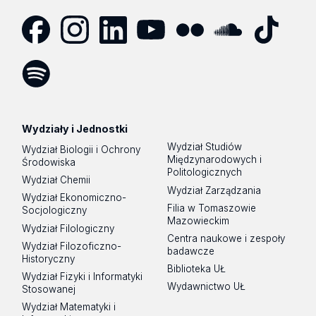
Facebook
Instagram
LinkedIn
YouTube
Flickr
SoundCloud
Tik
Tok
Spotify
Podcast
Wydziały i Jednostki
Wydział Studiów
Wydział Biologii i Ochrony
Międzynarodowych i
Środowiska
Politologicznych
Wydział Chemii
Wydział Zarządzania
Wydział Ekonomiczno-
Filia w Tomaszowie
Socjologiczny
Mazowieckim
Wydział Filologiczny
Centra naukowe i zespoły
Wydział Filozoficzno-
badawcze
Historyczny
Biblioteka UŁ
Wydział Fizyki i Informatyki
Wydawnictwo UŁ
Stosowanej
Wydział Matematyki i