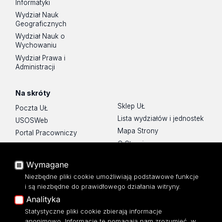
Informatyki
Wydział Nauk
Geograficznych
Wydział Nauk o
Wychowaniu
Wydział Prawa i
Administracji
Na skróty
Sklep UŁ
Poczta UŁ
Lista wydziałów i jednostek
USOSWeb
Mapa Strony
Portal Pracowniczy
O Stronie
Baza Aktów Własnych
Platforma e-learningowa
Wymagane
Moodle
Niezbędne pliki cookie umożliwiają podstawowe funkcje
Eksperci UŁ
i są niezbędne do prawidłowego działania witryny.
Polityka Prywatności
Analityka
Dostępność
Statystyczne pliki cookie zbierają informacje
anonimowo. Informacje te pomagają nam zrozumieć, w