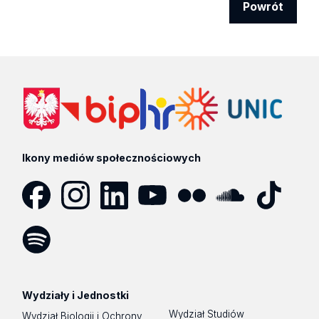
Powrót
Ikony mediów społecznościowych
Facebook
Instagram
LinkedIn
YouTube
Flickr
SoundCloud
Tik
Tok
Spotify
Podcast
Wydziały i Jednostki
Wydział Studiów
Wydział Biologii i Ochrony