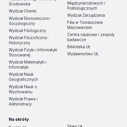
Międzynarodowych i
Środowiska
Politologicznych
Wydział Chemii
Wydział Zarządzania
Wydział Ekonomiczno-
Filia w Tomaszowie
Socjologiczny
Mazowieckim
Wydział Filologiczny
Centra naukowe i zespoły
Wydział Filozoficzno-
badawcze
Historyczny
Biblioteka UŁ
Wydział Fizyki i Informatyki
Wydawnictwo UŁ
Stosowanej
Wydział Matematyki i
Informatyki
Wydział Nauk
Geograficznych
Wydział Nauk o
Wychowaniu
Wydział Prawa i
Administracji
Na skróty
Sklep UŁ