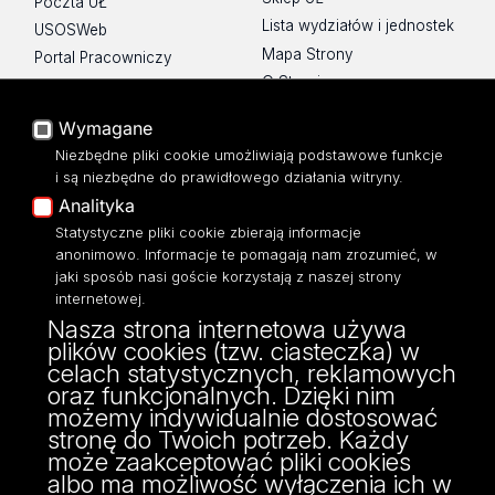
Poczta UŁ
Lista wydziałów i jednostek
USOSWeb
Mapa Strony
Portal Pracowniczy
O Stronie
Baza Aktów Własnych
Platforma e-learningowa
Wymagane
Moodle
Niezbędne pliki cookie umożliwiają podstawowe funkcje
Eksperci UŁ
i są niezbędne do prawidłowego działania witryny.
Polityka Prywatności
Analityka
Dostępność
Statystyczne pliki cookie zbierają informacje
anonimowo. Informacje te pomagają nam zrozumieć, w
jaki sposób nasi goście korzystają z naszej strony
internetowej.
Nasza strona internetowa używa
ul. Narutowicza 68, 90-136 Łódź
plików cookies (tzw. ciasteczka) w
NIP: 724 000 32 43
celach statystycznych, reklamowych
Adres do doręczeń elektronicznych (ADE):
oraz funkcjonalnych. Dzięki nim
AE:PL-74796-17640-IHHIV-17
możemy indywidualnie dostosować
KONTAKT
stronę do Twoich potrzeb. Każdy
może zaakceptować pliki cookies
albo ma możliwość wyłączenia ich w