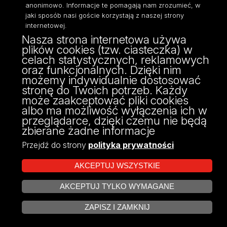
anonimowo. Informacje te pomagają nam zrozumieć, w
jaki sposób nasi goście korzystają z naszej strony
internetowej.
Nasza strona internetowa używa
ul. Narutowicza 68, 90-136 Łódź
plików cookies (tzw. ciasteczka) w
NIP: 724 000 32 43
celach statystycznych, reklamowych
Adres do doręczeń elektronicznych (ADE):
oraz funkcjonalnych. Dzięki nim
AE:PL-74796-17640-IHHIV-17
możemy indywidualnie dostosować
KONTAKT
stronę do Twoich potrzeb. Każdy
może zaakceptować pliki cookies
albo ma możliwość wyłączenia ich w
przeglądarce, dzięki czemu nie będą
zbierane żadne informacje
Przejdź do strony
polityka prywatności
AKCEPTUJ WSZYSTKIE
AKCEPTUJ TYLKO WYMAGANE
Projekt Multiportalu UŁ współfinansowany z funduszy Unii Europejskiej w
ZARZĄDZAJ COOKIES
ramach konkursu NCBR
ZAPISZ I ZAMKNIJ