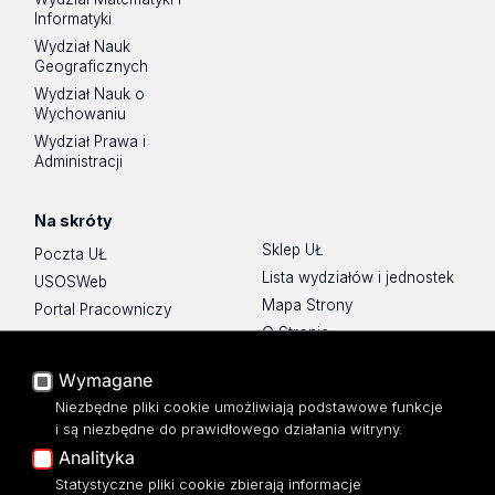
Informatyki
Wydział Nauk
Geograficznych
Wydział Nauk o
Wychowaniu
Wydział Prawa i
Administracji
Na skróty
Sklep UŁ
Poczta UŁ
Lista wydziałów i jednostek
USOSWeb
Mapa Strony
Portal Pracowniczy
O Stronie
Baza Aktów Własnych
Platforma e-learningowa
Wymagane
Moodle
Niezbędne pliki cookie umożliwiają podstawowe funkcje
Eksperci UŁ
i są niezbędne do prawidłowego działania witryny.
Polityka Prywatności
Analityka
Dostępność
Statystyczne pliki cookie zbierają informacje