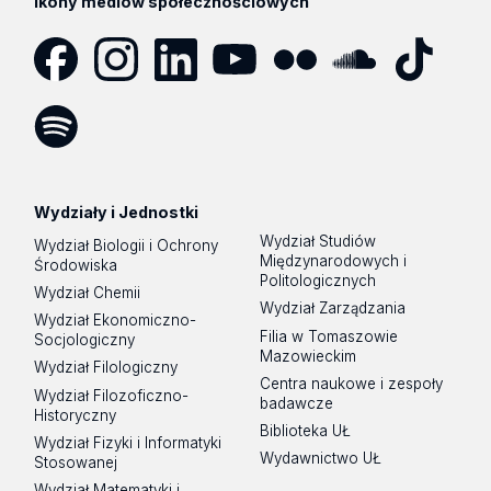
Ikony mediów społecznościowych
Facebook
Instagram
LinkedIn
YouTube
Flickr
SoundCloud
Tik
Tok
Spotify
Podcast
Wydziały i Jednostki
Wydział Studiów
Wydział Biologii i Ochrony
Międzynarodowych i
Środowiska
Politologicznych
Wydział Chemii
Wydział Zarządzania
Wydział Ekonomiczno-
Filia w Tomaszowie
Socjologiczny
Mazowieckim
Wydział Filologiczny
Centra naukowe i zespoły
Wydział Filozoficzno-
badawcze
Historyczny
Biblioteka UŁ
Wydział Fizyki i Informatyki
Wydawnictwo UŁ
Stosowanej
Wydział Matematyki i