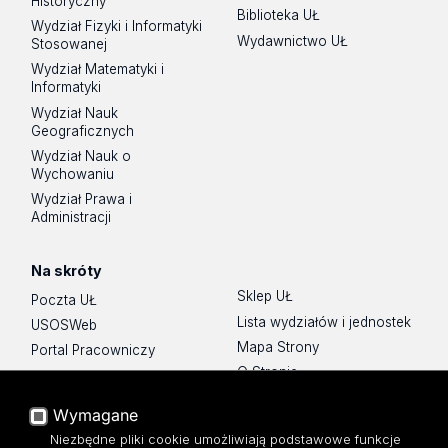
Historyczny
Biblioteka UŁ
Wydział Fizyki i Informatyki
Wydawnictwo UŁ
Stosowanej
Wydział Matematyki i
Informatyki
Wydział Nauk
Geograficznych
Wydział Nauk o
Wychowaniu
Wydział Prawa i
Administracji
Na skróty
Sklep UŁ
Poczta UŁ
Lista wydziałów i jednostek
USOSWeb
Mapa Strony
Portal Pracowniczy
O Stronie
Baza Aktów Własnych
Platforma e-learningowa
Wymagane
Moodle
Niezbędne pliki cookie umożliwiają podstawowe funkcje
Eksperci UŁ