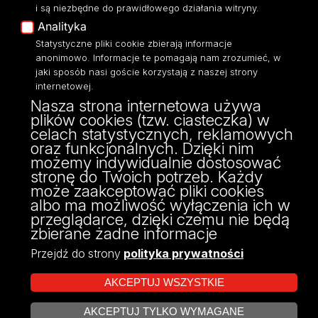
i są niezbędne do prawidłowego działania witryny.
Polityka Prywatności
Analityka
Dostępność
Statystyczne pliki cookie zbierają informacje
anonimowo. Informacje te pomagają nam zrozumieć, w
jaki sposób nasi goście korzystają z naszej strony
internetowej.
Nasza strona internetowa używa
ul. Narutowicza 68, 90-136 Łódź
plików cookies (tzw. ciasteczka) w
NIP: 724 000 32 43
celach statystycznych, reklamowych
Adres do doręczeń elektronicznych (ADE):
oraz funkcjonalnych. Dzięki nim
AE:PL-74796-17640-IHHIV-17
możemy indywidualnie dostosować
KONTAKT
stronę do Twoich potrzeb. Każdy
może zaakceptować pliki cookies
albo ma możliwość wyłączenia ich w
przeglądarce, dzięki czemu nie będą
zbierane żadne informacje
Przejdź do strony
polityka prywatności
AKCEPTUJ WSZYSTKIE
AKCEPTUJ TYLKO WYMAGANE
Projekt Multiportalu UŁ współfinansowany z funduszy Unii Europejskiej w