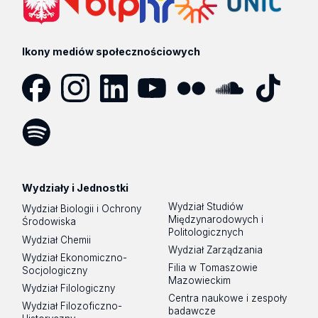
Ikony mediów społecznościowych
Facebook
Instagram
LinkedIn
YouTube
Flickr
SoundCloud
Tik
Tok
Spotify
Podcast
Wydziały i Jednostki
Wydział Studiów
Wydział Biologii i Ochrony
Międzynarodowych i
Środowiska
Politologicznych
Wydział Chemii
Wydział Zarządzania
Wydział Ekonomiczno-
Filia w Tomaszowie
Socjologiczny
Mazowieckim
Wydział Filologiczny
Centra naukowe i zespoły
Wydział Filozoficzno-
badawcze