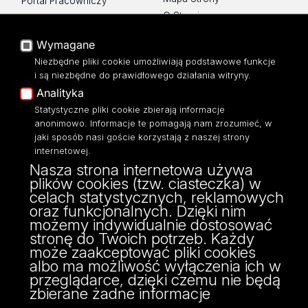
Portal Pracowniczy
O Stronie
Baza Aktów Własnych
Platforma e-learningowa
Wymagane
Moodle
Niezbędne pliki cookie umożliwiają podstawowe funkcje
Eksperci UŁ
i są niezbędne do prawidłowego działania witryny.
Polityka Prywatności
Analityka
Dostępność
Statystyczne pliki cookie zbierają informacje
anonimowo. Informacje te pomagają nam zrozumieć, w
jaki sposób nasi goście korzystają z naszej strony
internetowej.
Nasza strona internetowa używa
ul. Narutowicza 68, 90-136 Łódź
plików cookies (tzw. ciasteczka) w
NIP: 724 000 32 43
celach statystycznych, reklamowych
Adres do doręczeń elektronicznych (ADE):
oraz funkcjonalnych. Dzięki nim
AE:PL-74796-17640-IHHIV-17
możemy indywidualnie dostosować
KONTAKT
stronę do Twoich potrzeb. Każdy
może zaakceptować pliki cookies
albo ma możliwość wyłączenia ich w
przeglądarce, dzięki czemu nie będą
zbierane żadne informacje