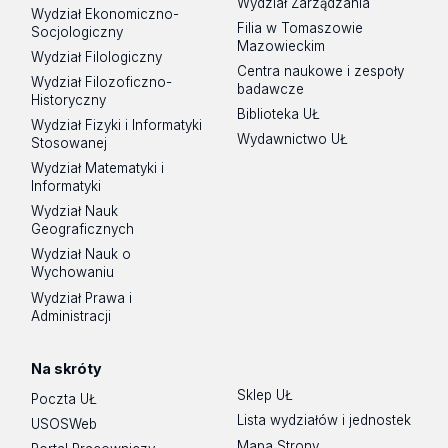
Wydział Zarządzania
Wydział Ekonomiczno-
Filia w Tomaszowie
Socjologiczny
Mazowieckim
Wydział Filologiczny
Centra naukowe i zespoły
Wydział Filozoficzno-
badawcze
Historyczny
Biblioteka UŁ
Wydział Fizyki i Informatyki
Wydawnictwo UŁ
Stosowanej
Wydział Matematyki i
Informatyki
Wydział Nauk
Geograficznych
Wydział Nauk o
Wychowaniu
Wydział Prawa i
Administracji
Na skróty
Sklep UŁ
Poczta UŁ
Lista wydziałów i jednostek
USOSWeb
Mapa Strony