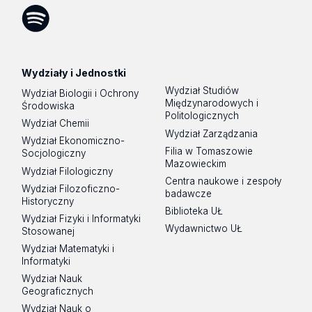
Tok
Spotify
Podcast
Wydziały i Jednostki
Wydział Studiów
Wydział Biologii i Ochrony
Międzynarodowych i
Środowiska
Politologicznych
Wydział Chemii
Wydział Zarządzania
Wydział Ekonomiczno-
Filia w Tomaszowie
Socjologiczny
Mazowieckim
Wydział Filologiczny
Centra naukowe i zespoły
Wydział Filozoficzno-
badawcze
Historyczny
Biblioteka UŁ
Wydział Fizyki i Informatyki
Wydawnictwo UŁ
Stosowanej
Wydział Matematyki i
Informatyki
Wydział Nauk
Geograficznych
Wydział Nauk o