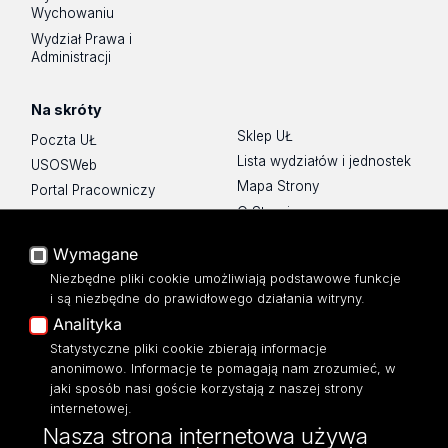
Wychowaniu
Wydział Prawa i
Administracji
Na skróty
Sklep UŁ
Poczta UŁ
Lista wydziałów i jednostek
USOSWeb
Mapa Strony
Portal Pracowniczy
O Stronie
Baza Aktów Własnych
Platforma e-learningowa
Wymagane
Moodle
Niezbędne pliki cookie umożliwiają podstawowe funkcje
Eksperci UŁ
i są niezbędne do prawidłowego działania witryny.
Polityka Prywatności
Analityka
Dostępność
Statystyczne pliki cookie zbierają informacje
anonimowo. Informacje te pomagają nam zrozumieć, w
jaki sposób nasi goście korzystają z naszej strony
internetowej.
Nasza strona internetowa używa
ul. Narutowicza 68, 90-136 Łódź