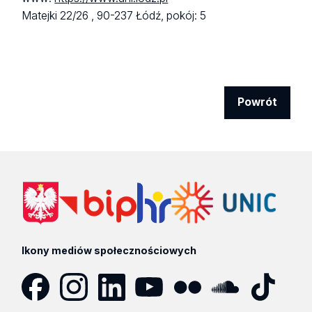
Matejki 22/26 ,
90-237 Łódź,
pokój: 5
Powrót
Ikony mediów społecznościowych
Facebook
Instagram
LinkedIn
YouTube
Flickr
SoundCloud
Tik