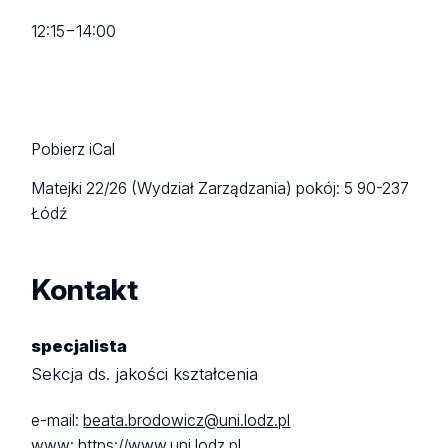
12:15
−
14:00
Pobierz iCal
Matejki 22/26 (Wydział Zarządzania)
pokój: 5
90-237
Łódź
Kontakt
specjalista
Sekcja ds. jakości kształcenia
e-mail:
beata.brodowicz@uni.lodz.pl
www:
https://www.uni.lodz.pl