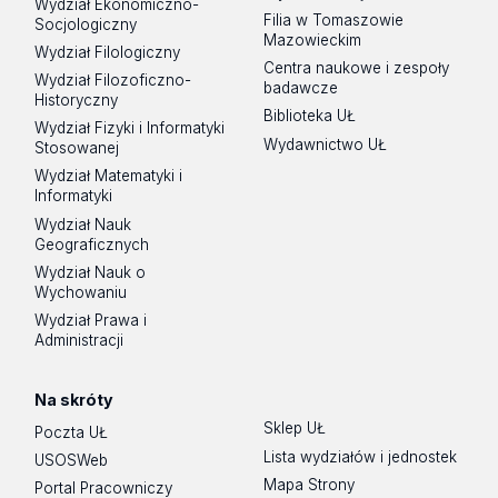
Wydział Ekonomiczno-
Filia w Tomaszowie
Socjologiczny
Mazowieckim
Wydział Filologiczny
Centra naukowe i zespoły
Wydział Filozoficzno-
badawcze
Historyczny
Biblioteka UŁ
Wydział Fizyki i Informatyki
Wydawnictwo UŁ
Stosowanej
Wydział Matematyki i
Informatyki
Wydział Nauk
Geograficznych
Wydział Nauk o
Wychowaniu
Wydział Prawa i
Administracji
Na skróty
Sklep UŁ
Poczta UŁ
Lista wydziałów i jednostek
USOSWeb
Mapa Strony
Portal Pracowniczy