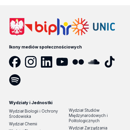
Ikony mediów społecznościowych
Facebook
Instagram
LinkedIn
YouTube
Flickr
SoundCloud
Tik
Tok
Spotify
Podcast
Wydziały i Jednostki
Wydział Studiów
Wydział Biologii i Ochrony
Międzynarodowych i
Środowiska
Politologicznych
Wydział Chemii
Wydział Zarządzania