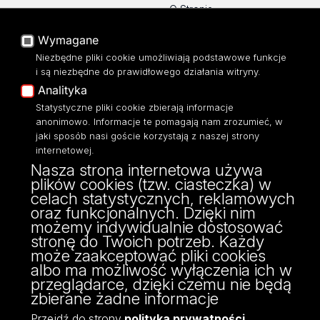
O Stronie
Baza Aktów Własnych
Platforma e-learningowa
Wymagane
Moodle
Niezbędne pliki cookie umożliwiają podstawowe funkcje
Eksperci UŁ
i są niezbędne do prawidłowego działania witryny.
Polityka Prywatności
Analityka
Dostępność
Statystyczne pliki cookie zbierają informacje
anonimowo. Informacje te pomagają nam zrozumieć, w
jaki sposób nasi goście korzystają z naszej strony
internetowej.
Nasza strona internetowa używa
ul. Narutowicza 68, 90-136 Łódź
plików cookies (tzw. ciasteczka) w
NIP: 724 000 32 43
celach statystycznych, reklamowych
Adres do doręczeń elektronicznych (ADE):
oraz funkcjonalnych. Dzięki nim
AE:PL-74796-17640-IHHIV-17
możemy indywidualnie dostosować
KONTAKT
stronę do Twoich potrzeb. Każdy
może zaakceptować pliki cookies
albo ma możliwość wyłączenia ich w
przeglądarce, dzięki czemu nie będą
zbierane żadne informacje
Przejdź do strony
polityka prywatności