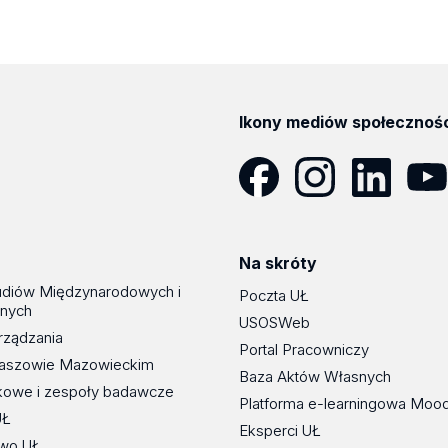
Ikony mediów społecznoś
Facebook
Instagram
LinkedIn
YouT
Na skróty
udiów Międzynarodowych i
Poczta UŁ
znych
USOSWeb
rządzania
Portal Pracowniczy
maszowie Mazowieckim
Baza Aktów Własnych
kowe i zespoły badawcze
Platforma e-learningowa Moo
UŁ
Eksperci UŁ
wo UŁ