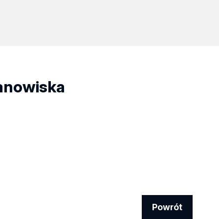
tanowiska
Powrót