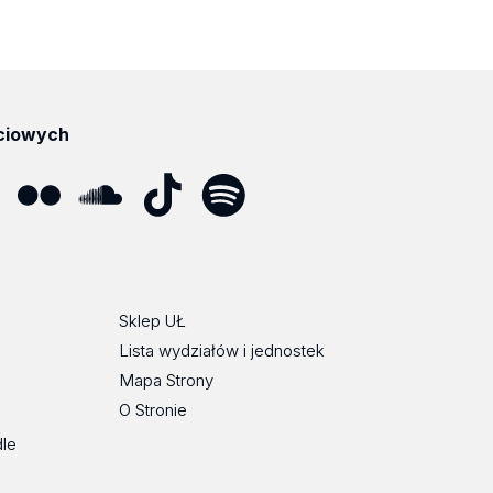
ciowych
ube
Flickr
SoundCloud
Tik
Spotify
Podcast
Tok
Sklep UŁ
Lista wydziałów i jednostek
Mapa Strony
O Stronie
dle