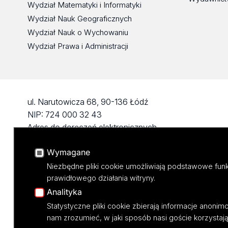
Wydział Matematyki i Informatyki
Wydział Nauk Geograficznych
Wydział Nauk o Wychowaniu
Wydział Prawa i Administracji
ul. Narutowicza 68, 90-136 Łódź
NIP: 724 000 32 43
Adres do doręczeń elektronicznych
(ADE): AE:PL-74796-17640-IHHIV-17
Wymagane
KONTAKT
Niezbędne pliki cookie umożliwiają podstawowe funk
prawidłowego działania witryny.
Analityka
Statystyczne pliki cookie zbierają informacje anoni
nam zrozumieć, w jaki sposób nasi goście korzystają 