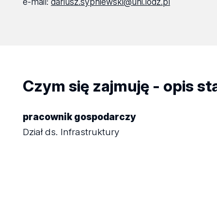
e-mail:
dariusz.sypniewski@uni.lodz.pl
Czym się zajmuję - opis s
pracownik gospodarczy
Dział ds. Infrastruktury