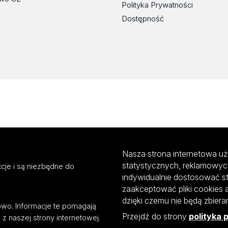
Polityka Prywatności
Dostępność
Nasza strona internetowa uż
statystycznych, reklamowyc
cje i są niezbędne do
indywidualnie dostosować s
zaakceptować pliki cookies 
dzięki czemu nie będą zbier
mowo. Informacje te pomagają
Przejdź do strony
polityka 
z naszej strony internetowej.