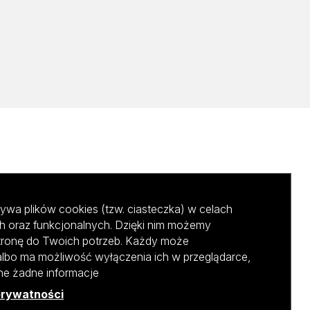
ywa plików cookies (tzw. ciasteczka) w celach
h oraz funkcjonalnych. Dzięki nim możemy
tronę do Twoich potrzeb. Każdy może
albo ma możliwość wyłączenia ich w przeglądarce,
ane żadne informacje
prywatności