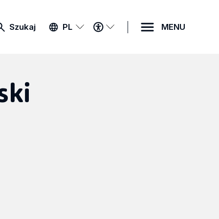
MENU
Szukaj
PL
MENU
DOSTĘPNOŚCI
ski