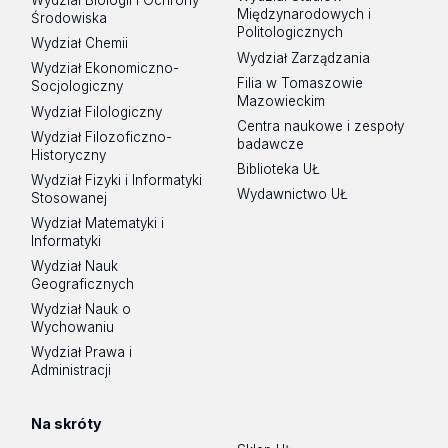
Wydział Biologii i Ochrony
Międzynarodowych i
Środowiska
Politologicznych
Wydział Chemii
Wydział Zarządzania
Wydział Ekonomiczno-
Filia w Tomaszowie
Socjologiczny
Mazowieckim
Wydział Filologiczny
Centra naukowe i zespoły
Wydział Filozoficzno-
badawcze
Historyczny
Biblioteka UŁ
Wydział Fizyki i Informatyki
Wydawnictwo UŁ
Stosowanej
Wydział Matematyki i
Informatyki
Wydział Nauk
Geograficznych
Wydział Nauk o
Wychowaniu
Wydział Prawa i
Administracji
Na skróty