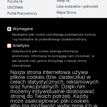
Sklep UŁ
Poczta UŁ
Lista wydziałów i jednostek
USOSWeb
Mapa Strony
Portal Pracowniczy
O Stronie
Baza Aktów Własnych
Platforma e-learningowa
Wymagane
Moodle
Niezbędne pliki cookie umożliwiają podstawowe funkcje
Eksperci UŁ
i są niezbędne do prawidłowego działania witryny.
Polityka Prywatności
Analityka
Dostępność
Statystyczne pliki cookie zbierają informacje
anonimowo. Informacje te pomagają nam zrozumieć, w
jaki sposób nasi goście korzystają z naszej strony
internetowej.
Nasza strona internetowa używa
ul. Narutowicza 68, 90-136 Łódź
plików cookies (tzw. ciasteczka) w
NIP: 724 000 32 43
celach statystycznych, reklamowych
Adres do doręczeń elektronicznych (ADE):
oraz funkcjonalnych. Dzięki nim
AE:PL-74796-17640-IHHIV-17
możemy indywidualnie dostosować
KONTAKT
stronę do Twoich potrzeb. Każdy
może zaakceptować pliki cookies
albo ma możliwość wyłączenia ich w