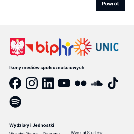
Powrót
Ikony mediów społecznościowych
Facebook
Instagram
LinkedIn
YouTube
Flickr
SoundCloud
Tik
Tok
Spotify
Podcast
Wydziały i Jednostki
Wydział Studiów