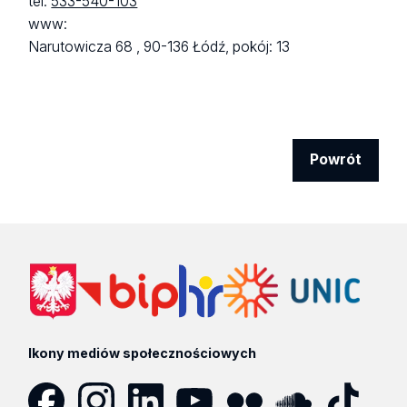
tel:
533-540-103
www:
Narutowicza 68 ,
90-136 Łódź,
pokój: 13
Powrót
Ikony mediów społecznościowych