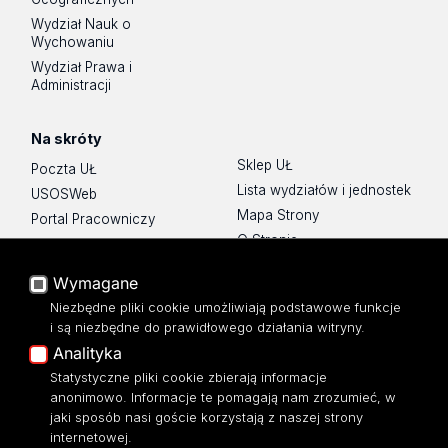
Wydział Nauk o
Wychowaniu
Wydział Prawa i
Administracji
Na skróty
Sklep UŁ
Poczta UŁ
Lista wydziałów i jednostek
USOSWeb
Mapa Strony
Portal Pracowniczy
O Stronie
Baza Aktów Własnych
Platforma e-learningowa
Wymagane
Moodle
Niezbędne pliki cookie umożliwiają podstawowe funkcje
Eksperci UŁ
i są niezbędne do prawidłowego działania witryny.
Polityka Prywatności
Analityka
Dostępność
Statystyczne pliki cookie zbierają informacje
anonimowo. Informacje te pomagają nam zrozumieć, w
jaki sposób nasi goście korzystają z naszej strony
internetowej.