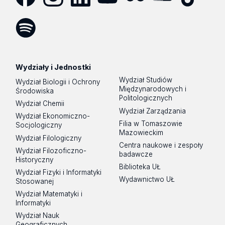
Facebook
Instagram
LinkedIn
YouTube
Flickr
SoundCloud
Tik
Tok
Spotify
Podcast
Wydziały i Jednostki
Wydział Studiów
Wydział Biologii i Ochrony
Międzynarodowych i
Środowiska
Politologicznych
Wydział Chemii
Wydział Zarządzania
Wydział Ekonomiczno-
Filia w Tomaszowie
Socjologiczny
Mazowieckim
Wydział Filologiczny
Centra naukowe i zespoły
Wydział Filozoficzno-
badawcze
Historyczny
Biblioteka UŁ
Wydział Fizyki i Informatyki
Wydawnictwo UŁ
Stosowanej
Wydział Matematyki i
Informatyki
Wydział Nauk
Geograficznych