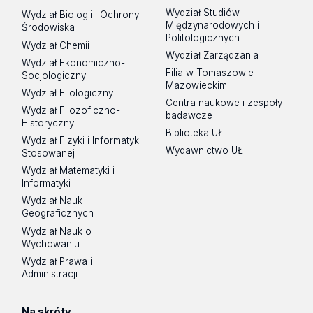
Wydział Studiów
Wydział Biologii i Ochrony
Międzynarodowych i
Środowiska
Politologicznych
Wydział Chemii
Wydział Zarządzania
Wydział Ekonomiczno-
Filia w Tomaszowie
Socjologiczny
Mazowieckim
Wydział Filologiczny
Centra naukowe i zespoły
Wydział Filozoficzno-
badawcze
Historyczny
Biblioteka UŁ
Wydział Fizyki i Informatyki
Wydawnictwo UŁ
Stosowanej
Wydział Matematyki i
Informatyki
Wydział Nauk
Geograficznych
Wydział Nauk o
Wychowaniu
Wydział Prawa i
Administracji
Na skróty