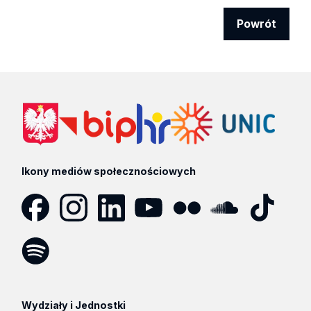
Powrót
Ikony mediów społecznościowych
Facebook
Instagram
LinkedIn
YouTube
Flickr
SoundCloud
Tik
Tok
Spotify
Podcast
Wydziały i Jednostki