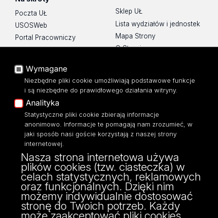
Sklep UŁ
Poczta UŁ
Lista wydziałów i jednostek
USOSWeb
Mapa Strony
Portal Pracowniczy
O Stronie
Baza Aktów Własnych
Platforma e-learningowa
Wymagane
Moodle
Niezbędne pliki cookie umożliwiają podstawowe funkcje
Eksperci UŁ
i są niezbędne do prawidłowego działania witryny.
Polityka Prywatności
Analityka
Dostępność
Statystyczne pliki cookie zbierają informacje
anonimowo. Informacje te pomagają nam zrozumieć, w
jaki sposób nasi goście korzystają z naszej strony
internetowej.
Nasza strona internetowa używa
ul. Narutowicza 68, 90-136 Łódź
plików cookies (tzw. ciasteczka) w
NIP: 724 000 32 43
celach statystycznych, reklamowych
Adres do doręczeń elektronicznych (ADE):
oraz funkcjonalnych. Dzięki nim
AE:PL-74796-17640-IHHIV-17
możemy indywidualnie dostosować
KONTAKT
stronę do Twoich potrzeb. Każdy
może zaakceptować pliki cookies