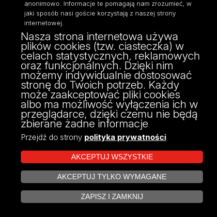
anonimowo. Informacje te pomagają nam zrozumieć, w
jaki sposób nasi goście korzystają z naszej strony
internetowej.
Zobacz profil
Nasza strona internetowa używa
Zobacz
plików cookies (tzw. ciasteczka) w
profil
celach statystycznych, reklamowych
oraz funkcjonalnych. Dzięki nim
możemy indywidualnie dostosować
dr
Svitlana Kudrenko
stronę do Twoich potrzeb. Każdy
może zaakceptować pliki cookies
Stanowisko:
adiunkt
albo ma możliwość wyłączenia ich w
Pracuje w:
Katedra Analiz Systemów
przeglądarce, dzięki czemu nie będą
Społeczno-Ekologicznych
,
Wydział
zbierane żadne informacje
Ekonomiczno-Socjologiczny
Przejdź do strony
polityka prywatności
Zobacz profil
AKCEPTUJ WSZYSTKIE
Zobacz
profil
AKCEPTUJ TYLKO WYMAGANE
ZARZĄDZAJ COOKIES
ZAPISZ I ZAMKNIJ
dr
Iwona Kukulak-Dolata