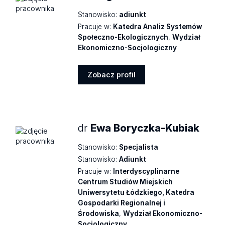
Stanowisko:
adiunkt
Pracuje w:
Katedra Analiz Systemów
Społeczno-Ekologicznych
,
Wydział
Ekonomiczno-Socjologiczny
Zobacz profil
Zobacz
profil
dr
Ewa Boryczka-Kubiak
Stanowisko:
Specjalista
Stanowisko:
Adiunkt
Pracuje w:
Interdyscyplinarne
Centrum Studiów Miejskich
Uniwersytetu Łódzkiego, Katedra
Gospodarki Regionalnej i
Środowiska
,
Wydział Ekonomiczno-
Socjologiczny