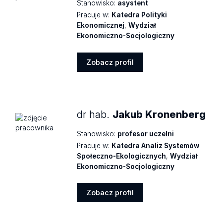
Stanowisko:
asystent
Pracuje w:
Katedra Polityki
Ekonomicznej
,
Wydział
Ekonomiczno-Socjologiczny
Zobacz profil
Zobacz
profil
dr hab.
Jakub Kronenberg
Stanowisko:
profesor uczelni
Pracuje w:
Katedra Analiz Systemów
Społeczno-Ekologicznych
,
Wydział
Ekonomiczno-Socjologiczny
Zobacz profil
Zobacz
profil