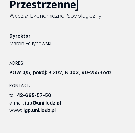
Przestrzennej
Wydział Ekonomiczno-Socjologiczny
Dyrektor
Marcin Feltynowski
ADRES:
POW 3/5
,
pokój: B 302, B 303
,
90-255 Łódź
KONTAKT:
tel:
42-665-57-50
e-mail:
igp@uni.lodz.pl
www:
igp.uni.lodz.pl