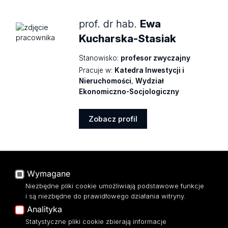
prof. dr hab.
Ewa
Kucharska-Stasiak
Stanowisko:
profesor zwyczajny
Pracuje w:
Katedra Inwestycji i
Nieruchomości
,
Wydział
Ekonomiczno-Socjologiczny
Zobacz profil
Zobacz
profil
dr hab.
Leszek Kucharski
Wymagane
Niezbędne pliki cookie umożliwiają podstawowe funkcje
Stanowisko:
profesor uczelni
i są niezbędne do prawidłowego działania witryny.
Pracuje w:
Katedra Polityki
Analityka
Ekonomicznej
,
Wydział
Statystyczne pliki cookie zbierają informacje
Ekonomiczno-Socjologiczny