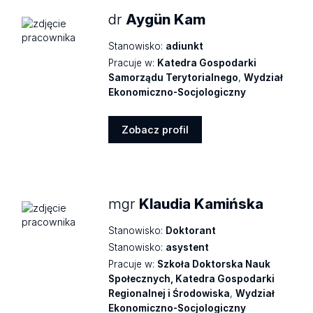
dr
Aygün Kam
Stanowisko:
adiunkt
Pracuje w:
Katedra Gospodarki
Samorządu Terytorialnego
,
Wydział
Ekonomiczno-Socjologiczny
Zobacz profil
Zobacz
profil
mgr
Klaudia Kamińska
Stanowisko:
Doktorant
Stanowisko:
asystent
Pracuje w:
Szkoła Doktorska Nauk
Społecznych, Katedra Gospodarki
Regionalnej i Środowiska
,
Wydział
Ekonomiczno-Socjologiczny