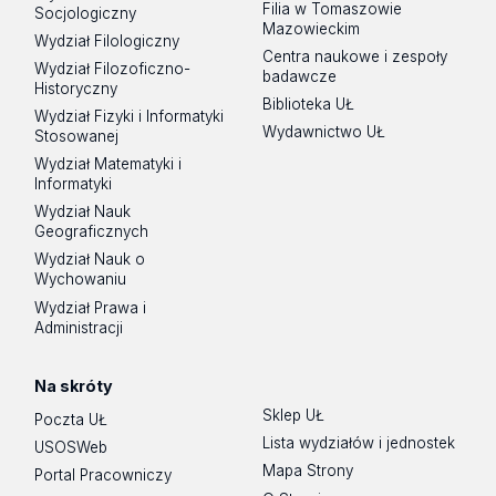
Filia w Tomaszowie
Socjologiczny
Mazowieckim
Wydział Filologiczny
Centra naukowe i zespoły
Wydział Filozoficzno-
badawcze
Historyczny
Biblioteka UŁ
Wydział Fizyki i Informatyki
Wydawnictwo UŁ
Stosowanej
Wydział Matematyki i
Informatyki
Wydział Nauk
Geograficznych
Wydział Nauk o
Wychowaniu
Wydział Prawa i
Administracji
Na skróty
Sklep UŁ
Poczta UŁ
Lista wydziałów i jednostek
USOSWeb
Mapa Strony
Portal Pracowniczy