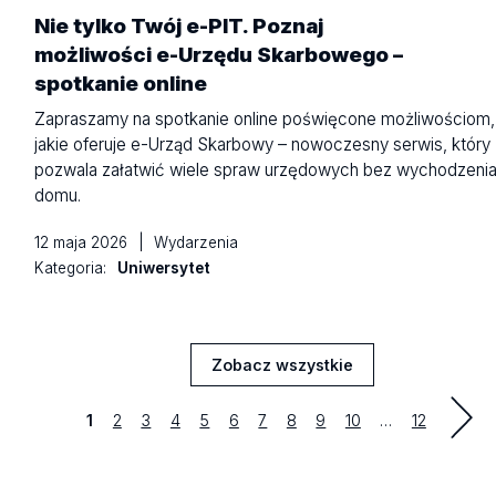
Nie tylko Twój e-PIT. Poznaj
możliwości e-Urzędu Skarbowego –
spotkanie online
Zapraszamy na spotkanie online poświęcone możliwościom,
jakie oferuje e-Urząd Skarbowy – nowoczesny serwis, który
pozwala załatwić wiele spraw urzędowych bez wychodzenia
domu.
12 maja 2026
|
Wydarzenia
Kategoria:
Uniwersytet
Zobacz wszystkie
Aktualności
Strona
Strona
Strona
Strona
Strona
Strona
Strona
Strona
Strona
Strona
last
1
2
3
4
5
6
7
8
9
10
…
12