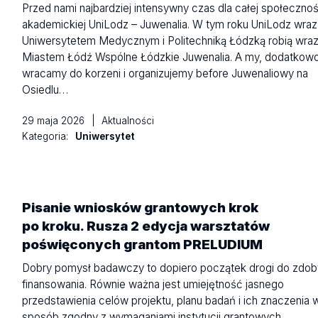
Przed nami najbardziej intensywny czas dla całej społecznoś
akademickiej UniLodz – Juwenalia. W tym roku UniLodz wraz
Uniwersytetem Medycznym i Politechniką Łódzką robią wraz
Miastem Łódź Wspólne Łódzkie Juwenalia. A my, dodatkow
wracamy do korzeni i organizujemy before Juwenaliowy na
Osiedlu…
29 maja 2026
|
Aktualności
Kategoria:
Uniwersytet
Pisanie wniosków grantowych krok
po kroku. Rusza 2 edycja warsztatów
poświęconych grantom PRELUDIUM
Dobry pomysł badawczy to dopiero początek drogi do zdob
finansowania. Równie ważna jest umiejętność jasnego
przedstawienia celów projektu, planu badań i ich znaczenia 
sposób zgodny z wymaganiami instytucji grantowych.