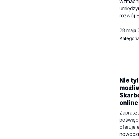
wzmacni
umiędzy
rozwój E
28 maja
Kategori
Nie ty
możli
Skarb
online
Zaprasza
poświęc
oferuje
nowocze