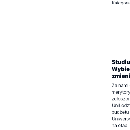
Kategori
Studiu
Wybier
zmien
Za nami 
merytor
zgłoszo
UniLodz
budżetu
Uniwersy
na etap,