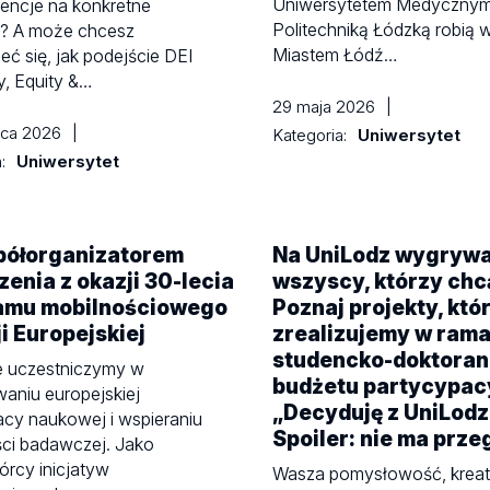
Uniwersytetem Medycznym
tencje na konkretne
Politechniką Łódzką robią 
a? A może chcesz
Miastem Łódź…
eć się, jak podejście DEI
ty, Equity &…
29 maja 2026
|
wca 2026
|
Kategoria:
Uniwersytet
a:
Uniwersytet
półorganizatorem
Na UniLodz wygrywa
enia z okazji 30-lecia
wszyscy, którzy chc
amu mobilnościowego
Poznaj projekty, któ
i Europejskiej
zrealizujemy w ram
studencko-doktoran
e uczestniczymy w
budżetu partycypac
waniu europejskiej
„Decyduję z UniLodz
cy naukowej i wspieraniu
Spoiler: nie ma prz
ści badawczej. Jako
rcy inicjatyw
Wasza pomysłowość, kreat