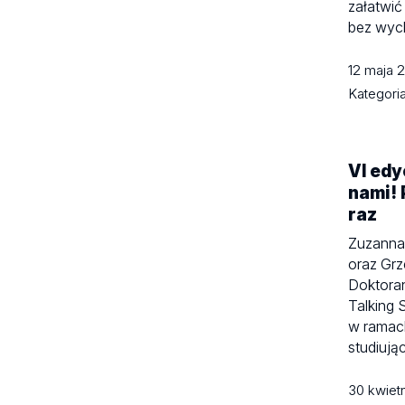
załatwi
bez wyc
12 maja
Kategori
VI edy
nami! 
raz
Zuzanna 
oraz Grz
Doktoran
Talking S
w ramac
studiują
30 kwiet