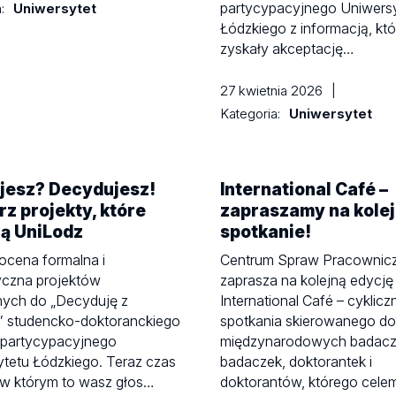
partycypacyjnego Uniwers
a:
Uniwersytet
Łódzkiego z informacją, któ
zyskały akceptację…
27 kwietnia 2026
|
Kategoria:
Uniwersytet
jesz? Decydujesz!
International Café –
z projekty, które
zapraszamy na kole
ią UniLodz
spotkanie!
ocena formalna i
Centrum Spraw Pracownic
yczna projektów
zaprasza na kolejną edycję
nych do „Decyduję z
International Café – cyklic
” studencko-doktoranckiego
spotkania skierowanego do
 partycypacyjnego
międzynarodowych badacz
tetu Łódzkiego. Teraz czas
badaczek, doktorantek i
 w którym to wasz głos…
doktorantów, którego cele