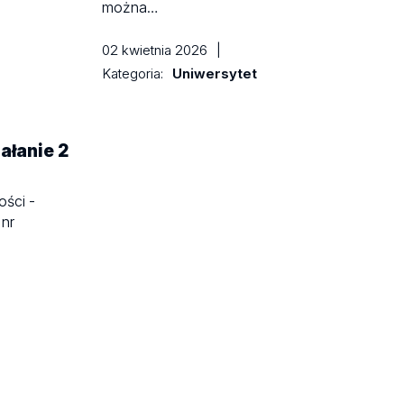
można…
02 kwietnia 2026
|
Kategoria:
Uniwersytet
iałanie 2
ości -
 nr