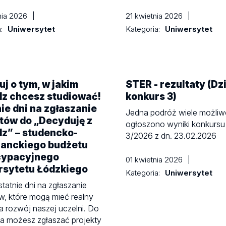
nia 2026
|
21 kwietnia 2026
|
a:
Uniwersytet
Kategoria:
Uniwersytet
j o tym, w jakim
STER - rezultaty (Dz
dz chcesz studiować!
konkurs 3)
ie dni na zgłaszanie
Jedna podróż wiele możliw
tów do „Decyduję z
ogłoszono wyniki konkursu
z” – studencko-
3/2026 z dn. 23.02.2026
ranckiego budżetu
cypacyjnego
01 kwietnia 2026
|
rsytetu Łódzkiego
Kategoria:
Uniwersytet
statnie dni na zgłaszanie
w, które mogą mieć realny
 rozwój naszej uczelni. Do
ia możesz zgłaszać projekty