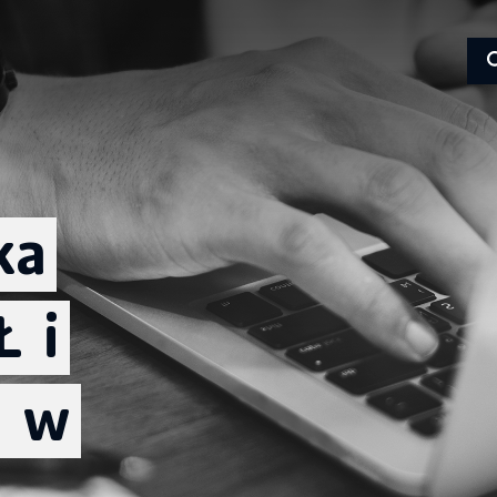
ka
Ł
i
N
w