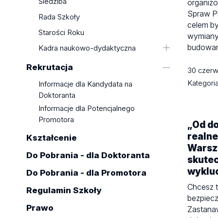
Siedziba
organiz
Spraw P
Rada Szkoły
celem by
Starości Roku
wymiany
budowa
Kadra naukowo-dydaktyczna
Promotorzy
Rekrutacja
30 czer
Kadra dydaktyczna
Kategori
Informacje dla Kandydata na
Doktoranta
Informacje dla Potencjalnego
Promotora
„Od do
realne
Kształcenie
Warszt
Do Pobrania - dla Doktoranta
skutec
wyklu
Do Pobrania - dla Promotora
Chcesz t
Regulamin Szkoły
bezpiec
Prawo
Zastanaw