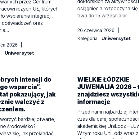
doktorskich za aktywności i
owanych przez Centrum
osiągnięcia rozpoczyna się 1
racowniczych UŁ, których
trwa do 15 września br.
ło wspieranie integracji,
 doświadczeń oraz
nia…
26 czerwca 2026
|
Kategoria:
Uniwersytet
wca 2026
|
a:
Uniwersytet
brych intencji do
WIELKIE ŁÓDZKIE
go wsparcia”.
JUWENALIA 2026 – 
at pokazujący, jak
znajdziesz wszystki
znie walczyć z
informacje
czeniem.
Przed nami najbardziej int
czas dla całej społeczności
worzyć bardziej otwarte,
akademickiej UniLodz – Juw
zne środowisko?
W tym roku UniLodz wraz z
iasz się, jak przekładać