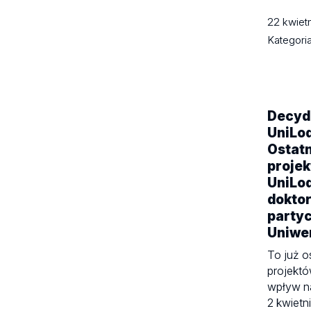
22 kwiet
Kategori
Decydu
UniLo
Ostatn
projek
UniLod
dokto
party
Uniwe
To już o
projektó
wpływ na
2 kwietn