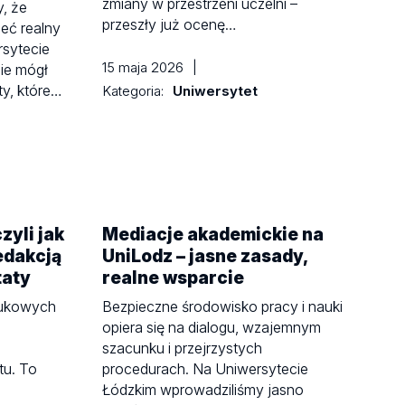
zmiany w przestrzeni uczelni –
, że
przeszły już ocenę…
eć realny
sytecie
15 maja 2026
|
ie mógł
ty, które…
Kategoria:
Uniwersytet
zyli jak
Mediacje akademickie na
edakcją
UniLodz – jasne zasady,
taty
realne wsparcie
aukowych
Bezpieczne środowisko pracy i nauki
opiera się na dialogu, wzajemnym
szacunku i przejrzystych
tu. To
procedurach. Na Uniwersytecie
Łódzkim wprowadziliśmy jasno