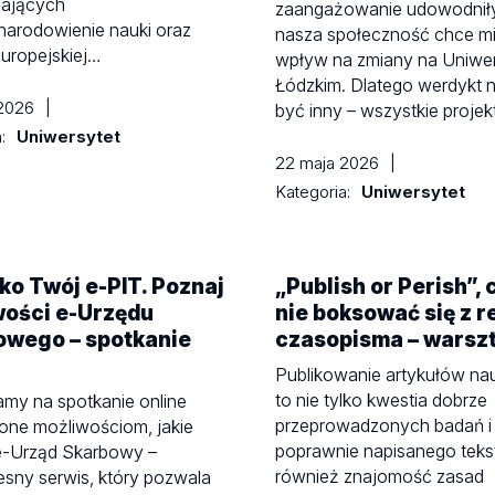
ających
zaangażowanie udowodniły
narodowienie nauki oraz
nasza społeczność chce mi
uropejskiej…
wpływ na zmiany na Uniwer
Łódzkim. Dlatego werdykt n
 2026
|
być inny – wszystkie projek
a:
Uniwersytet
22 maja 2026
|
Kategoria:
Uniwersytet
lko Twój e-PIT. Poznaj
„Publish or Perish”, c
wości e-Urzędu
nie boksować się z r
owego – spotkanie
czasopisma – warsz
Publikowanie artykułów n
to nie tylko kwestia dobrze
my na spotkanie online
przeprowadzonych badań i
one możliwościom, jakie
poprawnie napisanego teks
 e-Urząd Skarbowy –
również znajomość zasad
sny serwis, który pozwala