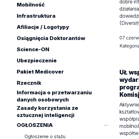
dobre in
Mobilność
działani
Infrastruktura
dowiedzi
(Diversi
Afiliacje / Logotypy
07 czer
Osiągnięcia Doktorantów
Kategori
Science-ON
Ubezpieczenie
Pakiet Medicover
UŁ ws
wydarz
Rzecznik
progr
Informacja o przetwarzaniu
Komisj
danych osobowych
Aktywni
Zasady korzystania ze
kształto
sztucznej inteligencji
współpra
OGŁOSZENIA
mobilno
współtwó
Ogłoszenie o stażu