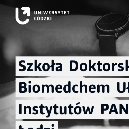
Szkoła
Doktors
Biomedchem
U
Instytutów
PA