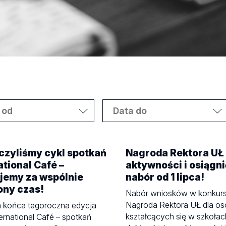
czyliśmy cykl spotkań
Nagroda Rektora UŁ
ational Café –
aktywności i osiągni
jemy za wspólnie
nabór od 1 lipca!
ony czas!
Nabór wniosków w konkurs
Nagroda Rektora UŁ dla o
a końca tegoroczna edycja
kształcących się w szkołac
ternational Café – spotkań