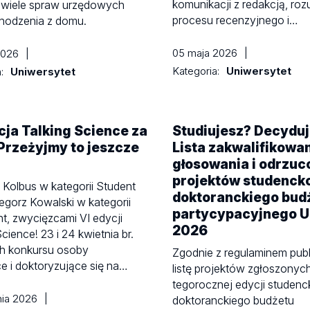
komunikacji z redakcją, roz
ć wiele spraw urzędowych
procesu recenzyjnego i…
hodzenia z domu.
05 maja 2026
|
 2026
|
Kategoria:
Uniwersytet
a:
Uniwersytet
cja Talking Science za
Studiujesz? Decyduj
Przeżyjmy to jeszcze
Lista zakwalifikowa
głosowania i odrzu
projektów studenck
Kolbus w kategorii Student
doktoranckiego bud
egorz Kowalski w kategorii
partycypacyjnego U
t, zwycięzcami VI edycji
2026
cience! 23 i 24 kwietnia br.
h konkursu osoby
Zgodnie z regulaminem pub
ce i doktoryzujące się na…
listę projektów zgłoszonyc
tegorocznej edycji studenc
nia 2026
|
doktoranckiego budżetu