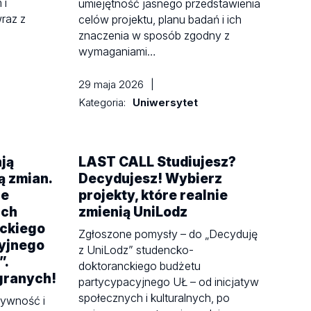
 i
umiejętność jasnego przedstawienia
wraz z
celów projektu, planu badań i ich
znaczenia w sposób zgodny z
wymaganiami…
29 maja 2026
|
Kategoria:
Uniwersytet
ją
LAST CALL Studiujesz?
ą zmian.
Decydujesz! Wybierz
re
projekty, które realnie
ach
zmienią UniLodz
ckiego
Zgłoszone pomysły – do „Decyduję
yjnego
z UniLodz” studencko-
”.
doktoranckiego budżetu
egranych!
partycypacyjnego UŁ – od inicjatyw
społecznych i kulturalnych, po
ywność i