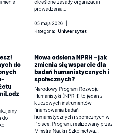
umienie
określone zasady organizacji i
prowadzenia…
05 maja 2026
|
Kategoria:
Uniwersytet
esz!
Nowa odsłona NPRH – jak
nych do
zmienia się wsparcie dla
conych
badań humanistycznych i
o-
społecznych?
żetu
Narodowy Program Rozwoju
niLodz
Humanistyki (NPRH) to jeden z
kluczowych instrumentów
finansowania badań
likujemy
humanistycznych i społecznych w
h do
Polsce. Program, realizowany przez
ko-
Ministra Nauki i Szkolnictwa…