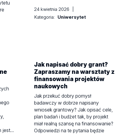
ytetu
24 kwietnia 2026
|
re
Kategoria:
Uniwersytet
Jak napisać dobry grant?
jne
Zapraszamy na warsztaty z
finansowania projektów
naukowych
zych
Jak przekuć dobry pomysł
znego
badawczy w dobrze napisany
wniosek grantowy? Jak opisać cele,
y,
plan badań i budżet tak, by projekt
miał realną szansę na finansowanie?
m jest…
Odpowiedzi na te pytania będzie