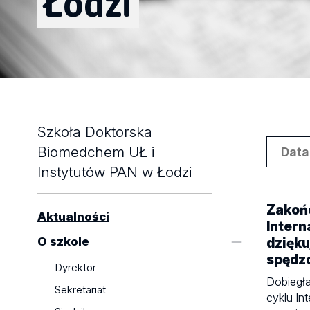
Łodzi
Szkoła Doktorska
Biomedchem UŁ i
Instytutów PAN w Łodzi
Zakoń
Aktualności
Intern
O szkole
dzięku
spędz
Dyrektor
Dobiegł
Sekretariat
cyklu In