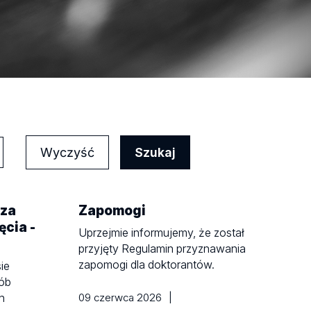
Wyczyść
 za
Zapomogi
ęcia -
Uprzejmie informujemy, że został
przyjęty Regulamin przyznawania
zapomogi dla doktorantów.
ie
sób
h
09 czerwca 2026
|