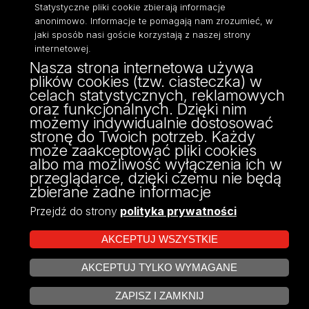
Statystyczne pliki cookie zbierają informacje
anonimowo. Informacje te pomagają nam zrozumieć, w
jaki sposób nasi goście korzystają z naszej strony
internetowej.
Nasza strona internetowa używa
ul. Narutowicza 68, 90-136 Łódź
plików cookies (tzw. ciasteczka) w
NIP: 724 000 32 43
celach statystycznych, reklamowych
Adres do doręczeń elektronicznych (ADE):
oraz funkcjonalnych. Dzięki nim
AE:PL-74796-17640-IHHIV-17
możemy indywidualnie dostosować
KONTAKT
stronę do Twoich potrzeb. Każdy
może zaakceptować pliki cookies
albo ma możliwość wyłączenia ich w
przeglądarce, dzięki czemu nie będą
zbierane żadne informacje
Przejdź do strony
polityka prywatności
AKCEPTUJ WSZYSTKIE
AKCEPTUJ TYLKO WYMAGANE
Projekt Multiportalu UŁ współfinansowany z funduszy Unii Europejskiej w
ZARZĄDZAJ COOKIES
ramach konkursu NCBR
ZAPISZ I ZAMKNIJ