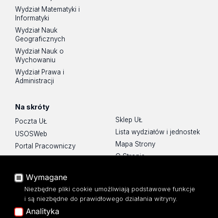
Wydział Matematyki i
Informatyki
Wydział Nauk
Geograficznych
Wydział Nauk o
Wychowaniu
Wydział Prawa i
Administracji
Na skróty
Sklep UŁ
Poczta UŁ
Lista wydziałów i jednostek
USOSWeb
Mapa Strony
Portal Pracowniczy
O Stronie
Baza Aktów Własnych
Platforma e-learningowa
Wymagane
Moodle
Niezbędne pliki cookie umożliwiają podstawowe funkcje
Eksperci UŁ
i są niezbędne do prawidłowego działania witryny.
Polityka Prywatności
Analityka
Dostępność