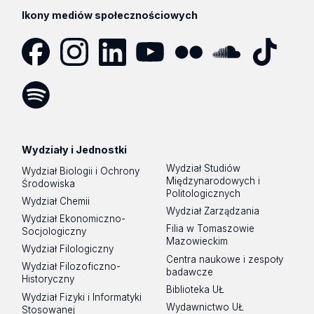
Ikony mediów społecznościowych
Facebook
Instagram
LinkedIn
YouTube
Flickr
SoundCloud
Tik
Tok
Spotify
Podcast
Wydziały i Jednostki
Wydział Studiów
Wydział Biologii i Ochrony
Międzynarodowych i
Środowiska
Politologicznych
Wydział Chemii
Wydział Zarządzania
Wydział Ekonomiczno-
Filia w Tomaszowie
Socjologiczny
Mazowieckim
Wydział Filologiczny
Centra naukowe i zespoły
Wydział Filozoficzno-
badawcze
Historyczny
Biblioteka UŁ
Wydział Fizyki i Informatyki
Wydawnictwo UŁ
Stosowanej