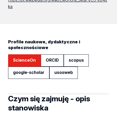
https://pl.wikipedia.org/wiki/Eleonora_Jedli%C5%84s
ka
Profile naukowe, dydaktyczne i
społecznościowe
ScienceOn
ORCID
scopus
google-scholar
usosweb
Czym się zajmuję - opis
stanowiska