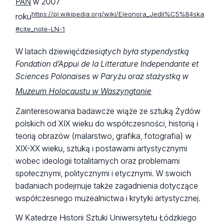
PAN
w 2007
https://pl.wikipedia.org/wiki/Eleonora_Jedli%C5%84ska
roku
#cite_note-LN-1
.
W latach dziewięćdzie
siątych była stypendystką
Fondation d’Appui de la Litterature Independante et
Sciences Polonaises w Paryżu oraz stażystką w
.
Muzeum Holocaustu w Waszyngtonie
Zainteresowania badawcze wiąże ze sztuką Żydów
polskich od XIX wieku do współczesności, historią i
teorią obrazów (malarstwo, grafika, fotografia) w
XIX-XX wieku, sztuką i postawami artystycznymi
wobec ideologii totalitarnych oraz problemami
społecznymi, politycznymi i etycznymi. W swoich
badaniach podejmuje także zagadnienia dotyczące
współczesnego muzealnictwa i krytyki artystycznej.
W Katedrze Historii Sztuki Uniwersytetu Łódzkiego