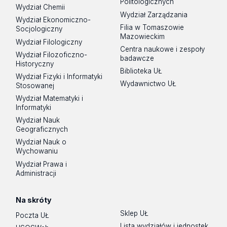
Politologicznych
Wydział Chemii
Wydział Zarządzania
Wydział Ekonomiczno-
Filia w Tomaszowie
Socjologiczny
Mazowieckim
Wydział Filologiczny
Centra naukowe i zespoły
Wydział Filozoficzno-
badawcze
Historyczny
Biblioteka UŁ
Wydział Fizyki i Informatyki
Wydawnictwo UŁ
Stosowanej
Wydział Matematyki i
Informatyki
Wydział Nauk
Geograficznych
Wydział Nauk o
Wychowaniu
Wydział Prawa i
Administracji
Na skróty
Sklep UŁ
Poczta UŁ
Lista wydziałów i jednostek