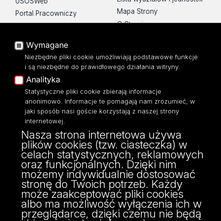
USOSWeb
Mapa Strony
Portal Pracowniczy
O Stronie
Baza Aktów Własnych
Platforma e-learningowa
Wymagane
Moodle
Niezbędne pliki cookie umożliwiają podstawowe funkcje
Eksperci UŁ
i są niezbędne do prawidłowego działania witryny.
Polityka Prywatności
Analityka
Dostępność
Statystyczne pliki cookie zbierają informacje
anonimowo. Informacje te pomagają nam zrozumieć, w
jaki sposób nasi goście korzystają z naszej strony
internetowej.
Nasza strona internetowa używa
ul. Narutowicza 68, 90-136 Łódź
plików cookies (tzw. ciasteczka) w
NIP: 724 000 32 43
celach statystycznych, reklamowych
Adres do doręczeń elektronicznych (ADE):
oraz funkcjonalnych. Dzięki nim
AE:PL-74796-17640-IHHIV-17
możemy indywidualnie dostosować
KONTAKT
stronę do Twoich potrzeb. Każdy
może zaakceptować pliki cookies
albo ma możliwość wyłączenia ich w
przeglądarce, dzięki czemu nie będą