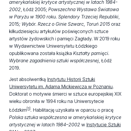
amerykańskiej krytyce artystycznej w latach 1984-
2002
, Łódź 2005;
Powszechna Wystawa Światowa
w Paryżu w 1900 roku. Splendory Trzeciej Republiki
,
2015
;
Wybór. Rzecz o Ginie Szwarc,
Toruń 2015
oraz
kilkudziesięciu artykułów poświęconych sztuce
artystów żydowskich i pamięci Zagłady. W 2019 roku
w Wydawnictwie Uniwersytetu Łódzkiego
opublikowana została książka
Kształty pamięci.
Wybrane zagadnienia sztuki współczesnej
, Łódź
2019.
Jest absolwentką
Instytutu Historii Sztuki
Uniwersytetu im. Adama Mickiewicza w Poznaniu
.
Doktorat o motywie śmierci w sztuce europejskiej XIX
wieku obroniła w 1994 roku na Uniwersytecie
[1]
Łódzkim
. Habilitację uzyskała w oparciu o pracę
Polska sztuka współczesna w amerykańskiej krytyce
artystycznej w latach 1984–2002
w
Instytucie Sztuki