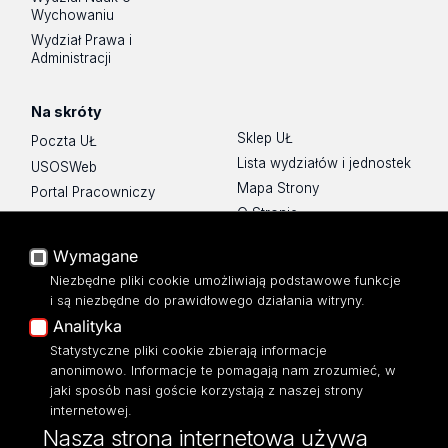
Wychowaniu
Wydział Prawa i
Administracji
Na skróty
Sklep UŁ
Poczta UŁ
Lista wydziałów i jednostek
USOSWeb
Mapa Strony
Portal Pracowniczy
O Stronie
Baza Aktów Własnych
Platforma e-learningowa
Wymagane
Moodle
Niezbędne pliki cookie umożliwiają podstawowe funkcje
Eksperci UŁ
i są niezbędne do prawidłowego działania witryny.
Polityka Prywatności
Analityka
Dostępność
Statystyczne pliki cookie zbierają informacje
anonimowo. Informacje te pomagają nam zrozumieć, w
jaki sposób nasi goście korzystają z naszej strony
internetowej.
Nasza strona internetowa używa
ul. Narutowicza 68, 90-136 Łódź