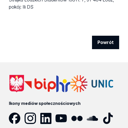
pokój: IIi DS
Powrót
Ikony mediów społecznościowych
Facebook
Instagram
LinkedIn
YouTube
Flickr
SoundCloud
Tik