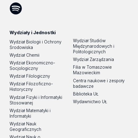
Tok
Spotify
Podcast
Wydziały i Jednostki
Wydział Studiów
Wydział Biologii i Ochrony
Międzynarodowych i
Środowiska
Politologicznych
Wydział Chemii
Wydział Zarządzania
Wydział Ekonomiczno-
Filia w Tomaszowie
Socjologiczny
Mazowieckim
Wydział Filologiczny
Centra naukowe i zespoły
Wydział Filozoficzno-
badawcze
Historyczny
Biblioteka UŁ
Wydział Fizyki i Informatyki
Wydawnictwo UŁ
Stosowanej
Wydział Matematyki i
Informatyki
Wydział Nauk
Geograficznych
Wydział Nauk o