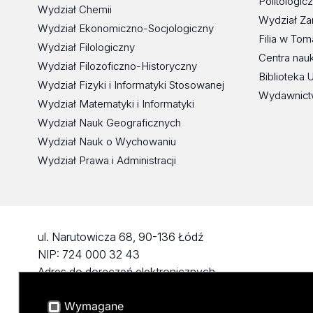
Politologic
Wydział Chemii
Wydział Za
Wydział Ekonomiczno-Socjologiczny
Filia w To
Wydział Filologiczny
Centra nau
Wydział Filozoficzno-Historyczny
Biblioteka 
Wydział Fizyki i Informatyki Stosowanej
Wydawnict
Wydział Matematyki i Informatyki
Wydział Nauk Geograficznych
Wydział Nauk o Wychowaniu
Wydział Prawa i Administracji
ul. Narutowicza 68, 90-136 Łódź
NIP: 724 000 32 43
Adres do doręczeń elektronicznych
(ADE): AE:PL-74796-17640-IHHIV-17
Wymagane
KONTAKT