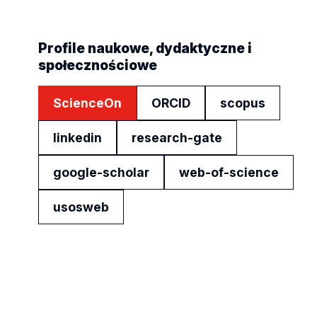
Profile naukowe, dydaktyczne i
społecznościowe
ScienceOn
ORCID
scopus
linkedin
research-gate
google-scholar
web-of-science
usosweb