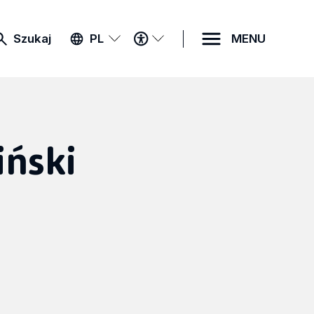
MENU
Szukaj
PL
MENU
DOSTĘPNOŚCI
iński