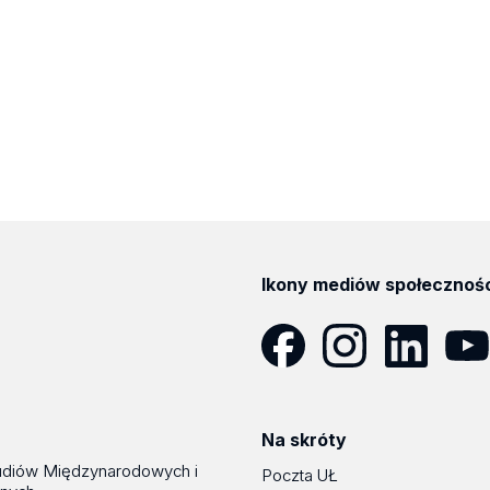
Ikony mediów społecznoś
Facebook
Instagram
LinkedIn
YouT
Na skróty
udiów Międzynarodowych i
Poczta UŁ