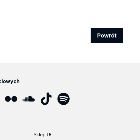
Powrót
ciowych
ube
Flickr
SoundCloud
Tik
Spotify
Podcast
Tok
Sklep UŁ