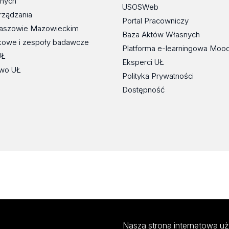
znych
USOSWeb
rządzania
Portal Pracowniczy
maszowie Mazowieckim
Baza Aktów Własnych
kowe i zespoły badawcze
Platforma e-learningowa Moo
UŁ
Eksperci UŁ
wo UŁ
Polityka Prywatności
Dostępność
Nasza strona internetowa uż