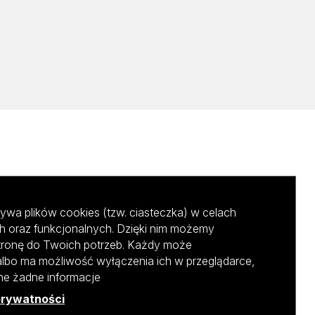
ywa plików cookies (tzw. ciasteczka) w celach
h oraz funkcjonalnych. Dzięki nim możemy
tronę do Twoich potrzeb. Każdy może
albo ma możliwość wyłączenia ich w przeglądarce,
ane żadne informacje
prywatności