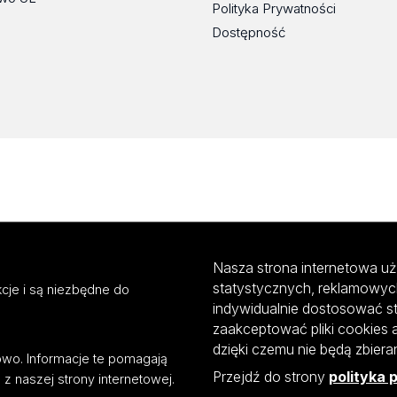
Polityka Prywatności
Dostępność
Nasza strona internetowa uż
statystycznych, reklamowyc
cje i są niezbędne do
indywidualnie dostosować s
zaakceptować pliki cookies 
dzięki czemu nie będą zbier
mowo. Informacje te pomagają
Przejdź do strony
polityka 
z naszej strony internetowej.