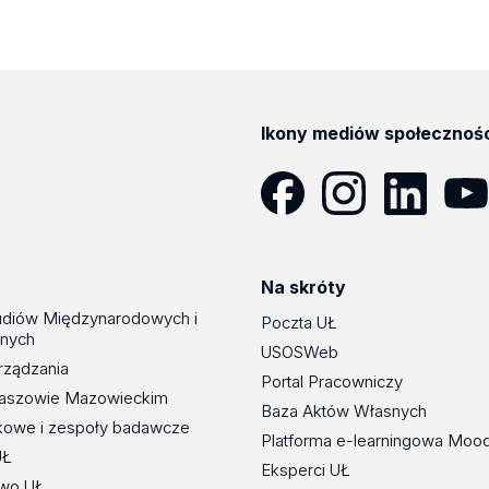
Ikony mediów społecznoś
Facebook
Instagram
LinkedIn
YouT
Na skróty
udiów Międzynarodowych i
Poczta UŁ
znych
USOSWeb
rządzania
Portal Pracowniczy
maszowie Mazowieckim
Baza Aktów Własnych
kowe i zespoły badawcze
Platforma e-learningowa Moo
UŁ
Eksperci UŁ
wo UŁ