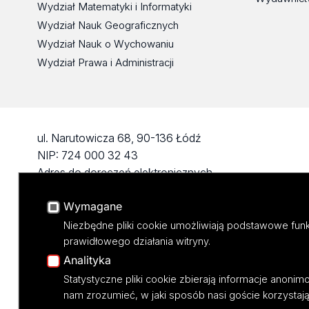
Wydział Matematyki i Informatyki
Wydział Nauk Geograficznych
Wydział Nauk o Wychowaniu
Wydział Prawa i Administracji
ul. Narutowicza 68, 90-136 Łódź
NIP: 724 000 32 43
Adres do doręczeń elektronicznych
(ADE): AE:PL-74796-17640-IHHIV-17
Wymagane
KONTAKT
Niezbędne pliki cookie umożliwiają podstawowe funk
prawidłowego działania witryny.
Analityka
Statystyczne pliki cookie zbierają informacje anoni
nam zrozumieć, w jaki sposób nasi goście korzystają 