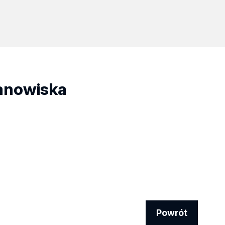
tanowiska
Powrót