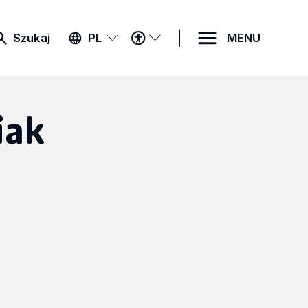
MENU
Szukaj
PL
MENU
DOSTĘPNOŚCI
iak