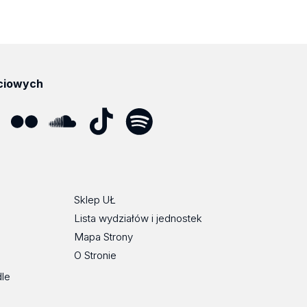
ciowych
ube
Flickr
SoundCloud
Tik
Spotify
Podcast
Tok
Sklep UŁ
Lista wydziałów i jednostek
Mapa Strony
O Stronie
dle