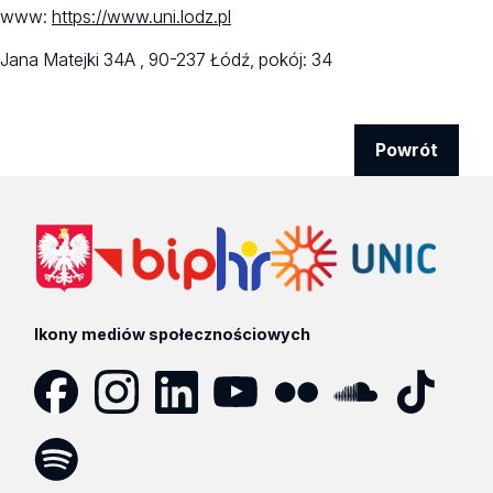
www:
https://www.uni.lodz.pl
Jana Matejki 34A ,
90-237 Łódź,
pokój: 34
Powrót
Ikony mediów społecznościowych
Facebook
Instagram
LinkedIn
YouTube
Flickr
SoundCloud
Tik
Tok
Spotify
Podcast