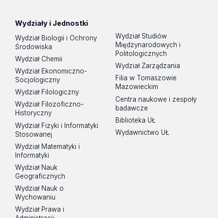
Wydziały i Jednostki
Wydział Studiów
Wydział Biologii i Ochrony
Międzynarodowych i
Środowiska
Politologicznych
Wydział Chemii
Wydział Zarządzania
Wydział Ekonomiczno-
Filia w Tomaszowie
Socjologiczny
Mazowieckim
Wydział Filologiczny
Centra naukowe i zespoły
Wydział Filozoficzno-
badawcze
Historyczny
Biblioteka UŁ
Wydział Fizyki i Informatyki
Wydawnictwo UŁ
Stosowanej
Wydział Matematyki i
Informatyki
Wydział Nauk
Geograficznych
Wydział Nauk o
Wychowaniu
Wydział Prawa i