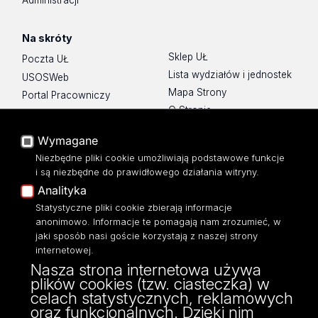
Administracji
Na skróty
Sklep UŁ
Poczta UŁ
Lista wydziałów i jednostek
USOSWeb
Mapa Strony
Portal Pracowniczy
O Stronie
Baza Aktów Własnych
Platforma e-learningowa
Wymagane
Moodle
Niezbędne pliki cookie umożliwiają podstawowe funkcje
Eksperci UŁ
i są niezbędne do prawidłowego działania witryny.
Polityka Prywatności
Analityka
Dostępność
Statystyczne pliki cookie zbierają informacje
anonimowo. Informacje te pomagają nam zrozumieć, w
jaki sposób nasi goście korzystają z naszej strony
internetowej.
Nasza strona internetowa używa
ul. Narutowicza 68, 90-136 Łódź
plików cookies (tzw. ciasteczka) w
NIP: 724 000 32 43
celach statystycznych, reklamowych
Adres do doręczeń elektronicznych (ADE):
oraz funkcjonalnych. Dzięki nim
AE:PL-74796-17640-IHHIV-17