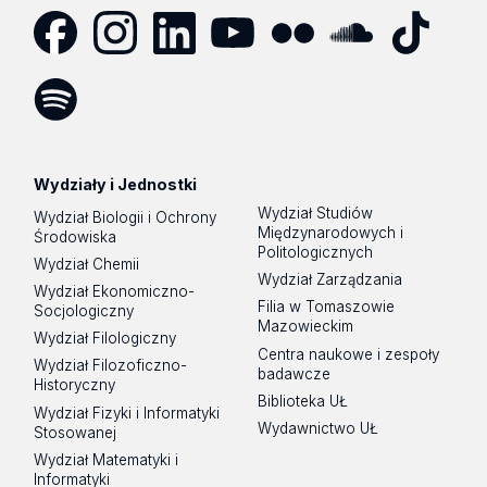
Facebook
Instagram
LinkedIn
YouTube
Flickr
SoundCloud
Tik
Tok
Spotify
Podcast
Wydziały i Jednostki
Wydział Studiów
Wydział Biologii i Ochrony
Międzynarodowych i
Środowiska
Politologicznych
Wydział Chemii
Wydział Zarządzania
Wydział Ekonomiczno-
Filia w Tomaszowie
Socjologiczny
Mazowieckim
Wydział Filologiczny
Centra naukowe i zespoły
Wydział Filozoficzno-
badawcze
Historyczny
Biblioteka UŁ
Wydział Fizyki i Informatyki
Wydawnictwo UŁ
Stosowanej
Wydział Matematyki i
Informatyki