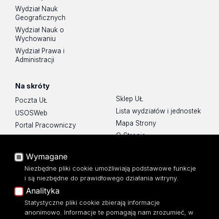
Wydział Nauk
Geograficznych
Wydział Nauk o
Wychowaniu
Wydział Prawa i
Administracji
Na skróty
Sklep UŁ
Poczta UŁ
Lista wydziałów i jednostek
USOSWeb
Mapa Strony
Portal Pracowniczy
O Stronie
Baza Aktów Własnych
Platforma e-learningowa
Wymagane
Moodle
Niezbędne pliki cookie umożliwiają podstawowe funkcje
Eksperci UŁ
i są niezbędne do prawidłowego działania witryny.
Polityka Prywatności
Analityka
Dostępność
Statystyczne pliki cookie zbierają informacje
anonimowo. Informacje te pomagają nam zrozumieć, w