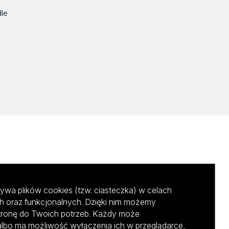
dle
ywa plików cookies (tzw. ciasteczka) w celach
h oraz funkcjonalnych. Dzięki nim możemy
tronę do Twoich potrzeb. Każdy może
albo ma możliwość wyłączenia ich w przeglądarce,