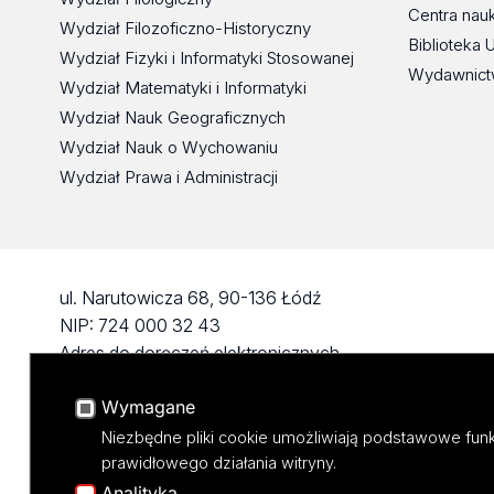
Centra nau
Wydział Filozoficzno-Historyczny
Biblioteka 
Wydział Fizyki i Informatyki Stosowanej
Wydawnict
Wydział Matematyki i Informatyki
Wydział Nauk Geograficznych
Wydział Nauk o Wychowaniu
Wydział Prawa i Administracji
ul. Narutowicza 68, 90-136 Łódź
NIP: 724 000 32 43
Adres do doręczeń elektronicznych
(ADE): AE:PL-74796-17640-IHHIV-17
Wymagane
KONTAKT
Niezbędne pliki cookie umożliwiają podstawowe funk
prawidłowego działania witryny.
Analityka