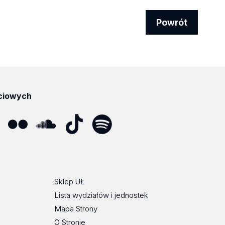
Powrót
ciowych
ube
Flickr
SoundCloud
Tik
Spotify
Podcast
Tok
Sklep UŁ
Lista wydziałów i jednostek
Mapa Strony
O Stronie