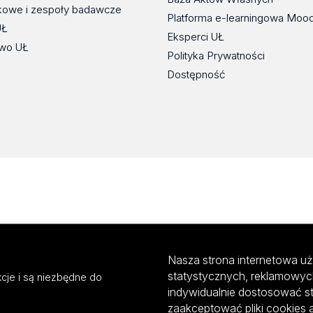
kowe i zespoły badawcze
Platforma e-learningowa Moo
UŁ
Eksperci UŁ
wo UŁ
Polityka Prywatności
Dostępność
Nasza strona internetowa uż
statystycznych, reklamowyc
cje i są niezbędne do
indywidualnie dostosować s
zaakceptować pliki cookies 