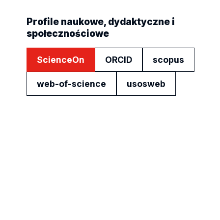
Profile naukowe, dydaktyczne i
społecznościowe
ScienceOn
ORCID
scopus
web-of-science
usosweb