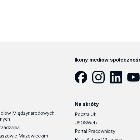
Ikony mediów społecznoś
Facebook
Instagram
LinkedIn
YouT
Na skróty
udiów Międzynarodowych i
Poczta UŁ
znych
USOSWeb
rządzania
Portal Pracowniczy
maszowie Mazowieckim
Baza Aktów Własnych