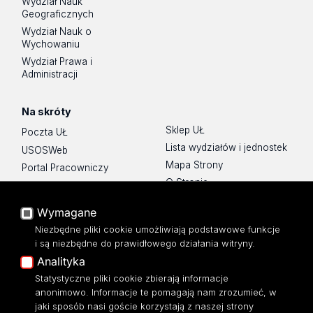
Wydział Nauk
Geograficznych
Wydział Nauk o
Wychowaniu
Wydział Prawa i
Administracji
Na skróty
Sklep UŁ
Poczta UŁ
Lista wydziałów i jednostek
USOSWeb
Mapa Strony
Portal Pracowniczy
O Stronie
Baza Aktów Własnych
Platforma e-learningowa
Wymagane
Moodle
Niezbędne pliki cookie umożliwiają podstawowe funkcje
Eksperci UŁ
i są niezbędne do prawidłowego działania witryny.
Polityka Prywatności
Analityka
Dostępność
Statystyczne pliki cookie zbierają informacje
anonimowo. Informacje te pomagają nam zrozumieć, w
jaki sposób nasi goście korzystają z naszej strony