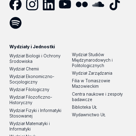
Facebook
Instagram
LinkedIn
YouTube
Flickr
SoundCloud
Tik
Tok
Spotify
Podcast
Wydziały i Jednostki
Wydział Studiów
Wydział Biologii i Ochrony
Międzynarodowych i
Środowiska
Politologicznych
Wydział Chemii
Wydział Zarządzania
Wydział Ekonomiczno-
Filia w Tomaszowie
Socjologiczny
Mazowieckim
Wydział Filologiczny
Centra naukowe i zespoły
Wydział Filozoficzno-
badawcze
Historyczny
Biblioteka UŁ
Wydział Fizyki i Informatyki
Wydawnictwo UŁ
Stosowanej
Wydział Matematyki i
Informatyki