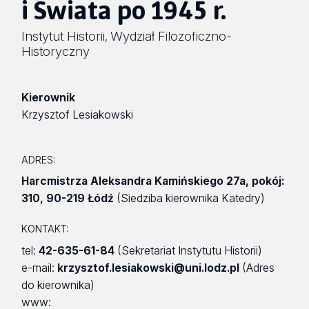
i Świata po 1945 r.
Instytut Historii
Wydział Filozoficzno-
,
Historyczny
Kierownik
Krzysztof Lesiakowski
ADRES:
Harcmistrza Aleksandra Kamińskiego 27a
,
pokój:
310
,
90-219 Łódź
(Siedziba kierownika Katedry)
KONTAKT:
tel:
42-635-61-84
(Sekretariat Instytutu Historii)
e-mail:
krzysztof.lesiakowski@uni.lodz.pl
(Adres
do kierownika)
www: