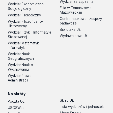
Wydział Zarządzania
Wydział Ekonomiczno-
Filia w Tomaszowie
Socjologiczny
Mazowieckim
Wydział Filologiczny
Centra naukowe i zespoły
Wydział Filozoficzno-
badawcze
Historyczny
Biblioteka UŁ
Wydział Fizyki i Informatyki
Wydawnictwo UŁ
Stosowanej
Wydział Matematyki i
Informatyki
Wydział Nauk
Geograficznych
Wydział Nauk o
Wychowaniu
Wydział Prawa i
Administracji
Na skróty
Sklep UŁ
Poczta UŁ
Lista wydziałów i jednostek
USOSWeb