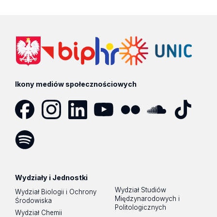
Ikony mediów społecznościowych
Facebook
Instagram
LinkedIn
YouTube
Flickr
SoundCloud
Tik
Tok
Spotify
Podcast
Wydziały i Jednostki
Wydział Studiów
Wydział Biologii i Ochrony
Międzynarodowych i
Środowiska
Politologicznych
Wydział Chemii