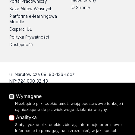
Mapa Strony
Portal Pracowniczy
O Stronie
Baza Aktów Własnych
Platforma e-learningowa
Moodle
Eksperci UŁ
Polityka Prywatności
Dostępność
ul. Narutowicza 68, 90-136 Łódź
NIP: 724 000 32 43
Adres do doręczeń elektronicznych (ADE):
AE:PL-74796-17640-IHHIV-17
Wymagane
KONTAKT
Niezbędne pliki cookie umożliwiają podstawowe funkcje i
są niezbędne do prawidłowego działania witryny.
Analityka
Statystyczne pliki cookie zbierają informacje anonimowo.
Informacje te pomagają nam zrozumieć, w jaki sposób