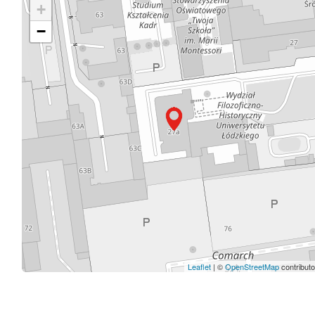
+
−
Leaflet
| ©
OpenStreetMap
contribut