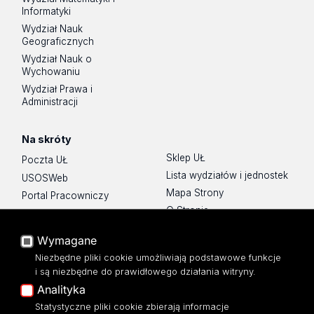
Informatyki
Wydział Nauk
Geograficznych
Wydział Nauk o
Wychowaniu
Wydział Prawa i
Administracji
Na skróty
Sklep UŁ
Poczta UŁ
Lista wydziałów i jednostek
USOSWeb
Mapa Strony
Portal Pracowniczy
O Stronie
Baza Aktów Własnych
Platforma e-learningowa
Wymagane
Moodle
Niezbędne pliki cookie umożliwiają podstawowe funkcje
Eksperci UŁ
i są niezbędne do prawidłowego działania witryny.
Polityka Prywatności
Analityka
Dostępność
Statystyczne pliki cookie zbierają informacje