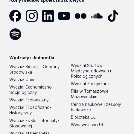
Ikony mediów społecznościowych
Facebook
Instagram
LinkedIn
YouTube
Flickr
SoundCloud
Tik
Tok
Spotify
Podcast
Wydziały i Jednostki
Wydział Studiów
Wydział Biologii i Ochrony
Międzynarodowych i
Środowiska
Politologicznych
Wydział Chemii
Wydział Zarządzania
Wydział Ekonomiczno-
Filia w Tomaszowie
Socjologiczny
Mazowieckim
Wydział Filologiczny
Centra naukowe i zespoły
Wydział Filozoficzno-
badawcze
Historyczny
Biblioteka UŁ
Wydział Fizyki i Informatyki
Wydawnictwo UŁ
Stosowanej
Wydział Matematyki i