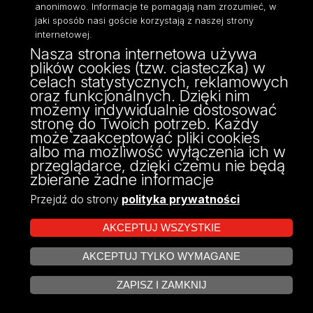
anonimowo. Informacje te pomagają nam zrozumieć, w
jaki sposób nasi goście korzystają z naszej strony
internetowej.
Nasza strona internetowa używa
ul. Narutowicza 68, 90-136 Łódź
plików cookies (tzw. ciasteczka) w
NIP: 724 000 32 43
celach statystycznych, reklamowych
Adres do doręczeń elektronicznych (ADE):
oraz funkcjonalnych. Dzięki nim
AE:PL-74796-17640-IHHIV-17
możemy indywidualnie dostosować
KONTAKT
stronę do Twoich potrzeb. Każdy
może zaakceptować pliki cookies
albo ma możliwość wyłączenia ich w
przeglądarce, dzięki czemu nie będą
zbierane żadne informacje
Przejdź do strony
polityka prywatności
AKCEPTUJ WSZYSTKIE
AKCEPTUJ TYLKO WYMAGANE
Projekt Multiportalu UŁ współfinansowany z funduszy Unii Europejskiej w
ZARZĄDZAJ COOKIES
ramach konkursu NCBR
ZAPISZ I ZAMKNIJ