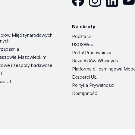
Facebook
Instagram
LinkedIn
YouT
Na skróty
udiów Międzynarodowych i
Poczta UŁ
znych
USOSWeb
rządzania
Portal Pracowniczy
maszowie Mazowieckim
Baza Aktów Własnych
kowe i zespoły badawcze
Platforma e-learningowa Moo
UŁ
Eksperci UŁ
wo UŁ
Polityka Prywatności
Dostępność