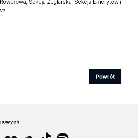
ja Rowerowa, Sekcja Żeglarska, Sekcja Emerytów i
owa
Powrót
ciowych