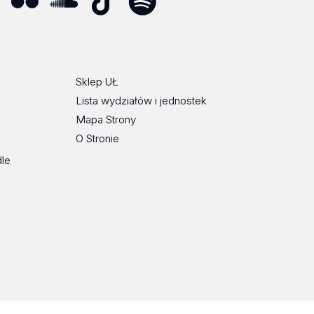
ube
Flickr
SoundCloud
Tik
Spotify
Podcast
Tok
Sklep UŁ
Lista wydziałów i jednostek
Mapa Strony
O Stronie
dle