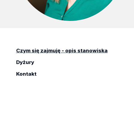
Czym się zajmuję - opis stanowiska
Dyżury
Kontakt