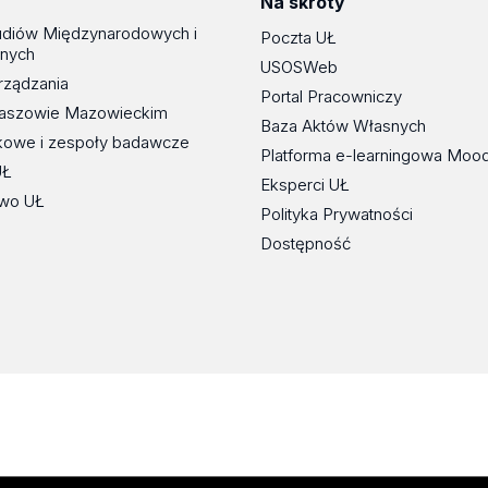
Na skróty
udiów Międzynarodowych i
Poczta UŁ
znych
USOSWeb
rządzania
Portal Pracowniczy
maszowie Mazowieckim
Baza Aktów Własnych
kowe i zespoły badawcze
Platforma e-learningowa Moo
UŁ
Eksperci UŁ
wo UŁ
Polityka Prywatności
Dostępność