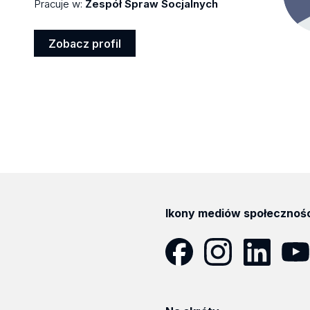
Pracuje w:
Zespół Spraw Socjalnych
Zobacz profil
Zobacz
profil
Ikony mediów społecznoś
Facebook
Instagram
LinkedIn
YouT