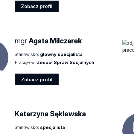
Zobacz profil
Zobacz
profil
mgr
Agata Milczarek
Stanowisko:
główny specjalista
Pracuje w:
Zespół Spraw Socjalnych
Zobacz profil
Zobacz
profil
Katarzyna Sęklewska
Stanowisko:
specjalista