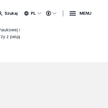
MENU
Szukaj
PL
MENU
DOSTĘPNOŚCI
 naukowej i
rzy z pasją