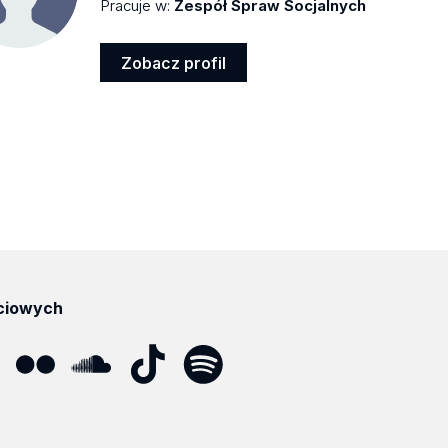
Pracuje w:
Zespół Spraw Socjalnych
Zobacz profil
Zobacz
profil
ciowych
ube
Flickr
SoundCloud
Tik
Spotify
Podcast
Tok