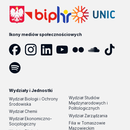
Ikony mediów społecznościowych
Facebook
Instagram
LinkedIn
YouTube
Flickr
SoundCloud
Tik
Tok
Spotify
Podcast
Wydziały i Jednostki
Wydział Studiów
Wydział Biologii i Ochrony
Międzynarodowych i
Środowiska
Politologicznych
Wydział Chemii
Wydział Zarządzania
Wydział Ekonomiczno-
Filia w Tomaszowie
Socjologiczny
Mazowieckim