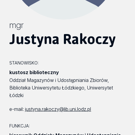
mgr
Justyna Rakoczy
STANOWISKO:
kustosz biblioteczny
Oddział Magazynów i Udostępniania Zbiorów,
Biblioteka Uniwersytetu Łódzkiego, Uniwersytet
Łódzki
e-mail:
justyna.rakoczy@lib.uni.lodz.pl
FUNKCJA: