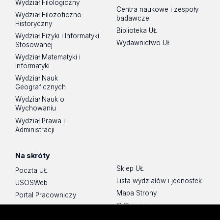
Wydział Filologiczny
Centra naukowe i zespoły
Wydział Filozoficzno-
badawcze
Historyczny
Biblioteka UŁ
Wydział Fizyki i Informatyki
Wydawnictwo UŁ
Stosowanej
Wydział Matematyki i
Informatyki
Wydział Nauk
Geograficznych
Wydział Nauk o
Wychowaniu
Wydział Prawa i
Administracji
Na skróty
Sklep UŁ
Poczta UŁ
Lista wydziałów i jednostek
USOSWeb
Mapa Strony
Portal Pracowniczy
O Stronie
Baza Aktów Własnych
Platforma e-learningowa