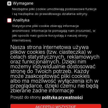
Wymagane
Moodle
Niezbędne pliki cookie umożliwiają podstawowe funkcje
Eksperci UŁ
i są niezbędne do prawidłowego działania witryny.
Polityka Prywatności
Analityka
Dostępność
Statystyczne pliki cookie zbierają informacje
anonimowo. Informacje te pomagają nam zrozumieć, w
jaki sposób nasi goście korzystają z naszej strony
internetowej.
Nasza strona internetowa używa
ul. Narutowicza 68, 90-136 Łódź
plików cookies (tzw. ciasteczka) w
NIP: 724 000 32 43
celach statystycznych, reklamowych
Adres do doręczeń elektronicznych (ADE):
oraz funkcjonalnych. Dzięki nim
AE:PL-74796-17640-IHHIV-17
możemy indywidualnie dostosować
KONTAKT
stronę do Twoich potrzeb. Każdy
może zaakceptować pliki cookies
albo ma możliwość wyłączenia ich w
przeglądarce, dzięki czemu nie będą
zbierane żadne informacje
Przejdź do strony
polityka prywatności
AKCEPTUJ WSZYSTKIE