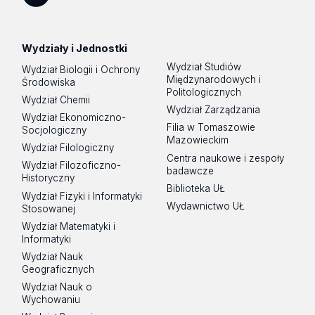
Spotify
Podcast
Wydziały i Jednostki
Wydział Studiów
Wydział Biologii i Ochrony
Międzynarodowych i
Środowiska
Politologicznych
Wydział Chemii
Wydział Zarządzania
Wydział Ekonomiczno-
Filia w Tomaszowie
Socjologiczny
Mazowieckim
Wydział Filologiczny
Centra naukowe i zespoły
Wydział Filozoficzno-
badawcze
Historyczny
Biblioteka UŁ
Wydział Fizyki i Informatyki
Wydawnictwo UŁ
Stosowanej
Wydział Matematyki i
Informatyki
Wydział Nauk
Geograficznych
Wydział Nauk o
Wychowaniu