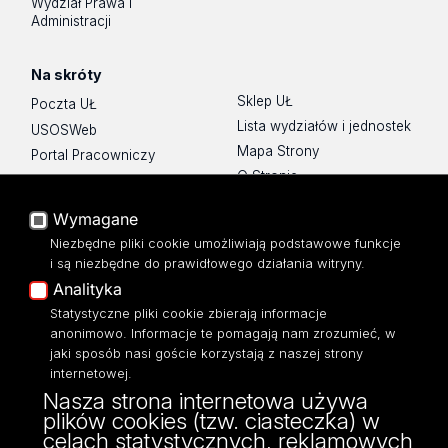
Wydział Prawa i
Administracji
Na skróty
Sklep UŁ
Poczta UŁ
Lista wydziałów i jednostek
USOSWeb
Mapa Strony
Portal Pracowniczy
O Stronie
Baza Aktów Własnych
Platforma e-learningowa
Wymagane
Moodle
Niezbędne pliki cookie umożliwiają podstawowe funkcje
Eksperci UŁ
i są niezbędne do prawidłowego działania witryny.
Polityka Prywatności
Analityka
Dostępność
Statystyczne pliki cookie zbierają informacje
anonimowo. Informacje te pomagają nam zrozumieć, w
jaki sposób nasi goście korzystają z naszej strony
internetowej.
Nasza strona internetowa używa
ul. Narutowicza 68, 90-136 Łódź
plików cookies (tzw. ciasteczka) w
NIP: 724 000 32 43
celach statystycznych, reklamowych
Adres do doręczeń elektronicznych (ADE):