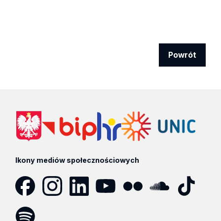
Powrót
Ikony mediów społecznościowych
Facebook
Instagram
LinkedIn
YouTube
Flickr
SoundCloud
Tik
Tok