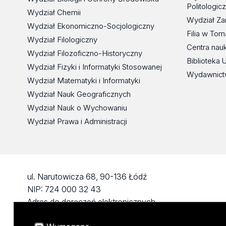
Politologic
Wydział Chemii
Wydział Za
Wydział Ekonomiczno-Socjologiczny
Filia w To
Wydział Filologiczny
Centra nau
Wydział Filozoficzno-Historyczny
Biblioteka 
Wydział Fizyki i Informatyki Stosowanej
Wydawnict
Wydział Matematyki i Informatyki
Wydział Nauk Geograficznych
Wydział Nauk o Wychowaniu
Wydział Prawa i Administracji
ul. Narutowicza 68, 90-136 Łódź
NIP: 724 000 32 43
Adres do doręczeń elektronicznych
(ADE): AE:PL-74796-17640-IHHIV-17