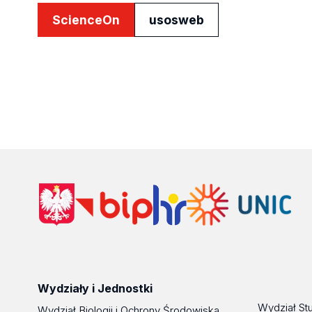
ScienceOn
usosweb
Wydziały i Jednostki
Wydział St
Wydział Biologii i Ochrony Środowiska