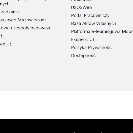
znych
USOSWeb
rządzania
Portal Pracowniczy
maszowie Mazowieckim
Baza Aktów Własnych
kowe i zespoły badawcze
Platforma e-learningowa Moo
UŁ
Eksperci UŁ
wo UŁ
Polityka Prywatności
Dostępność