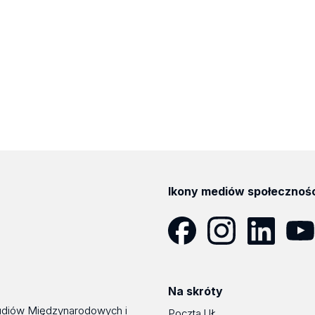
Ikony mediów społecznoś
Facebook
Instagram
LinkedIn
YouT
Na skróty
udiów Międzynarodowych i
Poczta UŁ