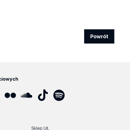
Powrót
ciowych
ube
Flickr
SoundCloud
Tik
Spotify
Podcast
Tok
Sklep UŁ