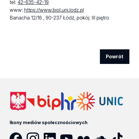
tel:
42-635-42-19
www:
https://www.biol.uni.lodz.pl
Banacha 12/16 ,
90-237 Łódź,
pokój: III piętro
Powrót
Ikony mediów społecznościowych