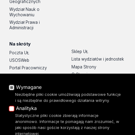
Geograficznych
Wydział Nauk o
Wychowaniu
Wydział Prawa i
Administracji
Na skróty
Sklep UŁ
Poczta UŁ
Lista wydziałów i jednostek
USOSWeb
Mapa Strony
Portal Pracowniczy
O Stronie
Baza Aktów Własnych
Platforma e-learningowa
Wymagane
Moodle
Niezbędne pliki cookie umożliwiają podstawowe funkcje
Eksperci UŁ
i są niezbędne do prawidłowego działania witryny.
Polityka Prywatności
Analityka
Dostępność
Statystyczne pliki cookie zbierają informacje
anonimowo. Informacje te pomagają nam zrozumieć, w
jaki sposób nasi goście korzystają z naszej strony
internetowej.