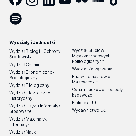
Facebook
Instagram
LinkedIn
YouTube
Flickr
SoundCloud
Tik
Tok
Spotify
Podcast
Wydziały i Jednostki
Wydział Studiów
Wydział Biologii i Ochrony
Międzynarodowych i
Środowiska
Politologicznych
Wydział Chemii
Wydział Zarządzania
Wydział Ekonomiczno-
Filia w Tomaszowie
Socjologiczny
Mazowieckim
Wydział Filologiczny
Centra naukowe i zespoły
Wydział Filozoficzno-
badawcze
Historyczny
Biblioteka UŁ
Wydział Fizyki i Informatyki
Wydawnictwo UŁ
Stosowanej
Wydział Matematyki i
Informatyki
Wydział Nauk