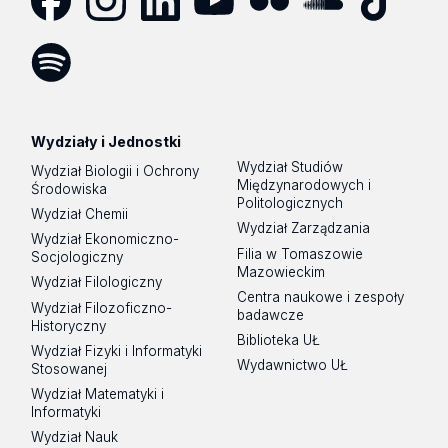
Facebook
Instagram
LinkedIn
YouTube
Flickr
SoundCloud
Tik
Tok
Spotify
Podcast
Wydziały i Jednostki
Wydział Studiów
Wydział Biologii i Ochrony
Międzynarodowych i
Środowiska
Politologicznych
Wydział Chemii
Wydział Zarządzania
Wydział Ekonomiczno-
Filia w Tomaszowie
Socjologiczny
Mazowieckim
Wydział Filologiczny
Centra naukowe i zespoły
Wydział Filozoficzno-
badawcze
Historyczny
Biblioteka UŁ
Wydział Fizyki i Informatyki
Wydawnictwo UŁ
Stosowanej
Wydział Matematyki i
Informatyki
Wydział Nauk