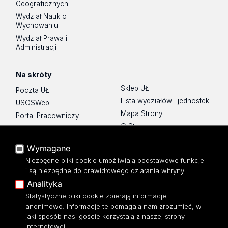
Geograficznych
Wydział Nauk o
Wychowaniu
Wydział Prawa i
Administracji
Na skróty
Sklep UŁ
Poczta UŁ
Lista wydziałów i jednostek
USOSWeb
Mapa Strony
Portal Pracowniczy
O Stronie
Baza Aktów Własnych
Platforma e-learningowa
Wymagane
Moodle
Niezbędne pliki cookie umożliwiają podstawowe funkcje
Eksperci UŁ
i są niezbędne do prawidłowego działania witryny.
Polityka Prywatności
Analityka
Dostępność
Statystyczne pliki cookie zbierają informacje
anonimowo. Informacje te pomagają nam zrozumieć, w
jaki sposób nasi goście korzystają z naszej strony
internetowej.