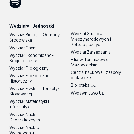
Spotify
Podcast
Wydziały i Jednostki
Wydział Studiów
Wydział Biologii i Ochrony
Międzynarodowych i
Środowiska
Politologicznych
Wydział Chemii
Wydział Zarządzania
Wydział Ekonomiczno-
Filia w Tomaszowie
Socjologiczny
Mazowieckim
Wydział Filologiczny
Centra naukowe i zespoły
Wydział Filozoficzno-
badawcze
Historyczny
Biblioteka UŁ
Wydział Fizyki i Informatyki
Wydawnictwo UŁ
Stosowanej
Wydział Matematyki i
Informatyki
Wydział Nauk
Geograficznych
Wydział Nauk o
Wychowaniu