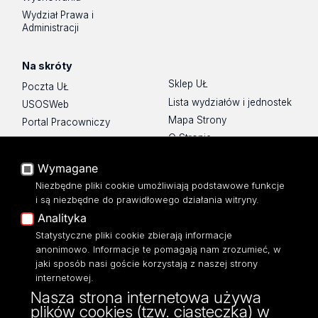
Wydział Prawa i
Administracji
Na skróty
Sklep UŁ
Poczta UŁ
Lista wydziałów i jednostek
USOSWeb
Mapa Strony
Portal Pracowniczy
O Stronie
Baza Aktów Własnych
Platforma e-learningowa
Wymagane
Moodle
Niezbędne pliki cookie umożliwiają podstawowe funkcje
Eksperci UŁ
i są niezbędne do prawidłowego działania witryny.
Polityka Prywatności
Analityka
Dostępność
Statystyczne pliki cookie zbierają informacje
anonimowo. Informacje te pomagają nam zrozumieć, w
jaki sposób nasi goście korzystają z naszej strony
internetowej.
Nasza strona internetowa używa
ul. Narutowicza 68, 90-136 Łódź
plików cookies (tzw. ciasteczka) w
NIP: 724 000 32 43