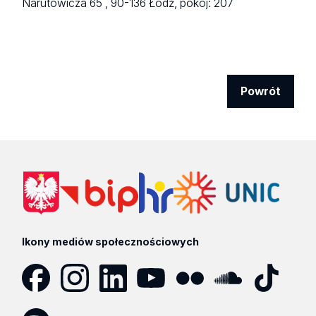
Narutowicza 65 ,
90-136 Łódź,
pokój: 207
Powrót
Ikony mediów społecznościowych
Facebook
Instagram
LinkedIn
YouTube
Flickr
SoundCloud
Tik
Tok