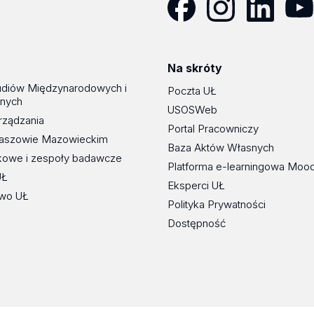
Facebook
Instagram
LinkedIn
YouT
Na skróty
udiów Międzynarodowych i
Poczta UŁ
znych
USOSWeb
rządzania
Portal Pracowniczy
maszowie Mazowieckim
Baza Aktów Własnych
kowe i zespoły badawcze
Platforma e-learningowa Moo
UŁ
Eksperci UŁ
wo UŁ
Polityka Prywatności
Dostępność