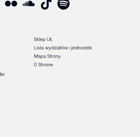
ube
Flickr
SoundCloud
Tik
Spotify
Podcast
Tok
Sklep UŁ
Lista wydziałów i jednostek
Mapa Strony
O Stronie
dle