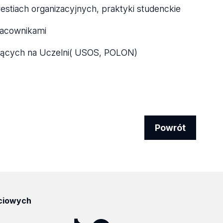
stiach organizacyjnych, praktyki studenckie
racownikami
jących na Uczelni( USOS, POLON)
Powrót
ciowych