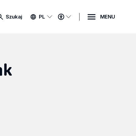
MENU
Szukaj
PL
MENU
DOSTĘPNOŚCI
ak