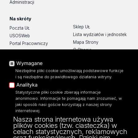
Administracji
Na skróty
Sklep UŁ
Poczta UŁ
Lista wydziałów i jednostek
USOSWeb
Mapa Strony
Portal Pracowniczy
O Stronie
Baza Aktów Własnych
Platforma e-learningowa
Wymagane
Moodle
Niezbędne pliki cookie umożliwiają podstawowe funkcje
Eksperci UŁ
i są niezbędne do prawidłowego działania witryny.
Polityka Prywatności
Analityka
Dostępność
Statystyczne pliki cookie zbierają informacje
anonimowo. Informacje te pomagają nam zrozumieć, w
jaki sposób nasi goście korzystają z naszej strony
internetowej.
Nasza strona internetowa używa
ul. Narutowicza 68, 90-136 Łódź
plików cookies (tzw. ciasteczka) w
NIP: 724 000 32 43
celach statystycznych, reklamowych
Adres do doręczeń elektronicznych (ADE):
oraz funkcjonalnych. Dzięki nim