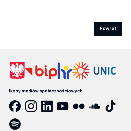
Powrót
Ikony mediów społecznościowych
Facebook
Instagram
LinkedIn
YouTube
Flickr
SoundCloud
Tik
Tok