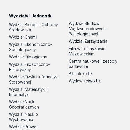
Spotify
Podcast
Wydziały i Jednostki
Wydział Studiów
Wydział Biologii i Ochrony
Międzynarodowych i
Środowiska
Politologicznych
Wydział Chemii
Wydział Zarządzania
Wydział Ekonomiczno-
Filia w Tomaszowie
Socjologiczny
Mazowieckim
Wydział Filologiczny
Centra naukowe i zespoły
Wydział Filozoficzno-
badawcze
Historyczny
Biblioteka UŁ
Wydział Fizyki i Informatyki
Wydawnictwo UŁ
Stosowanej
Wydział Matematyki i
Informatyki
Wydział Nauk
Geograficznych
Wydział Nauk o
Wychowaniu
Wydział Prawa i