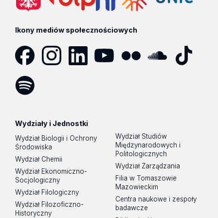
Ikony mediów społecznościowych
Facebook
Instagram
LinkedIn
YouTube
Flickr
SoundCloud
Tik
Tok
Spotify
Podcast
Wydziały i Jednostki
Wydział Studiów
Wydział Biologii i Ochrony
Międzynarodowych i
Środowiska
Politologicznych
Wydział Chemii
Wydział Zarządzania
Wydział Ekonomiczno-
Filia w Tomaszowie
Socjologiczny
Mazowieckim
Wydział Filologiczny
Centra naukowe i zespoły
Wydział Filozoficzno-
badawcze
Historyczny