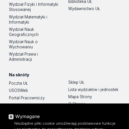
Biblioteka UŁ
Wydział Fizyki i Informatyki
Wydawnictwo UŁ
Stosowanej
Wydział Matematyki i
Informatyki
Wydział Nauk
Geograficznych
Wydział Nauk o
Wychowaniu
Wydział Prawa i
Administracji
Na skróty
Sklep UŁ
Poczta UŁ
Lista wydziałów i jednostek
USOSWeb
Mapa Strony
Portal Pracowniczy
O Stronie
Baza Aktów Własnych
Platforma e-learningowa
Wymagane
Moodle
Niezbędne pliki cookie umożliwiają podstawowe funkcje
Eksperci UŁ