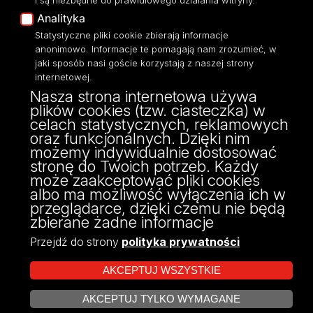
i są niezbędne do prawidłowego działania witryny.
Polityka Prywatności
Analityka
Dostępność
Statystyczne pliki cookie zbierają informacje
anonimowo. Informacje te pomagają nam zrozumieć, w
jaki sposób nasi goście korzystają z naszej strony
internetowej.
Nasza strona internetowa używa
ul. Narutowicza 68, 90-136 Łódź
plików cookies (tzw. ciasteczka) w
NIP: 724 000 32 43
celach statystycznych, reklamowych
Adres do doręczeń elektronicznych (ADE):
oraz funkcjonalnych. Dzięki nim
AE:PL-74796-17640-IHHIV-17
możemy indywidualnie dostosować
KONTAKT
stronę do Twoich potrzeb. Każdy
może zaakceptować pliki cookies
albo ma możliwość wyłączenia ich w
przeglądarce, dzięki czemu nie będą
zbierane żadne informacje
Przejdź do strony
polityka prywatności
AKCEPTUJ WSZYSTKIE
AKCEPTUJ TYLKO WYMAGANE
Projekt Multiportalu UŁ współfinansowany z funduszy Unii Europejskiej w
ZARZĄDZAJ COOKIES