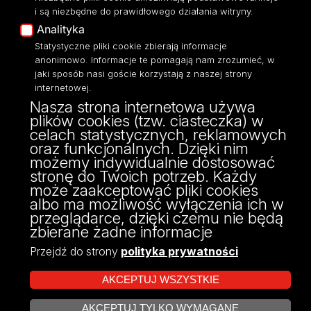
Eksperci UŁ
i są niezbędne do prawidłowego działania witryny.
Polityka Prywatności
Analityka
Dostępność
Statystyczne pliki cookie zbierają informacje
anonimowo. Informacje te pomagają nam zrozumieć, w
jaki sposób nasi goście korzystają z naszej strony
internetowej.
Nasza strona internetowa używa
ul. Narutowicza 68, 90-136 Łódź
plików cookies (tzw. ciasteczka) w
NIP: 724 000 32 43
celach statystycznych, reklamowych
Adres do doręczeń elektronicznych (ADE):
oraz funkcjonalnych. Dzięki nim
AE:PL-74796-17640-IHHIV-17
możemy indywidualnie dostosować
KONTAKT
stronę do Twoich potrzeb. Każdy
może zaakceptować pliki cookies
albo ma możliwość wyłączenia ich w
przeglądarce, dzięki czemu nie będą
zbierane żadne informacje
Przejdź do strony
polityka prywatności
AKCEPTUJ WSZYSTKIE
AKCEPTUJ TYLKO WYMAGANE