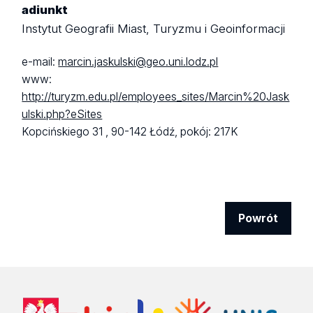
adiunkt
Instytut Geografii Miast, Turyzmu i Geoinformacji
e-mail:
marcin.jaskulski@geo.uni.lodz.pl
www:
http://turyzm.edu.pl/employees_sites/Marcin%20Jask
ulski.php?eSites
Kopcińskiego 31 ,
90-142 Łódź,
pokój: 217K
Powrót