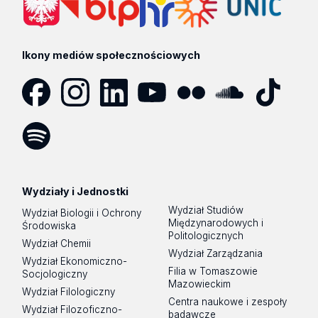
Ikony mediów społecznościowych
Facebook
Instagram
LinkedIn
YouTube
Flickr
SoundCloud
Tik
Tok
Spotify
Podcast
Wydziały i Jednostki
Wydział Studiów
Wydział Biologii i Ochrony
Międzynarodowych i
Środowiska
Politologicznych
Wydział Chemii
Wydział Zarządzania
Wydział Ekonomiczno-
Filia w Tomaszowie
Socjologiczny
Mazowieckim
Wydział Filologiczny
Centra naukowe i zespoły
Wydział Filozoficzno-
badawcze