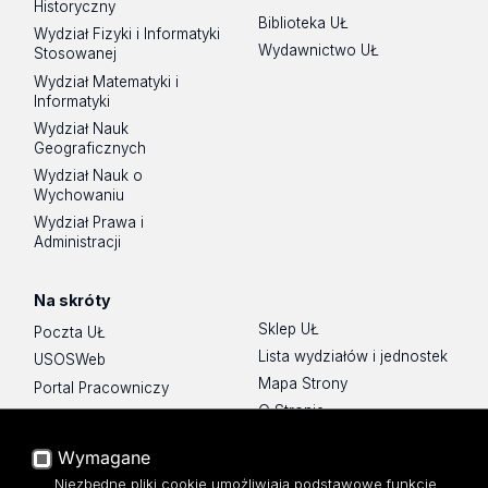
Historyczny
Biblioteka UŁ
Wydział Fizyki i Informatyki
Wydawnictwo UŁ
Stosowanej
Wydział Matematyki i
Informatyki
Wydział Nauk
Geograficznych
Wydział Nauk o
Wychowaniu
Wydział Prawa i
Administracji
Na skróty
Sklep UŁ
Poczta UŁ
Lista wydziałów i jednostek
USOSWeb
Mapa Strony
Portal Pracowniczy
O Stronie
Baza Aktów Własnych
Platforma e-learningowa
Wymagane
Moodle
Niezbędne pliki cookie umożliwiają podstawowe funkcje