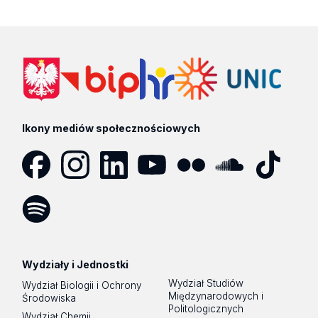
Ikony mediów społecznościowych
Facebook
Instagram
LinkedIn
YouTube
Flickr
SoundCloud
Tik
Tok
Spotify
Podcast
Wydziały i Jednostki
Wydział Studiów
Wydział Biologii i Ochrony
Międzynarodowych i
Środowiska
Politologicznych
Wydział Chemii