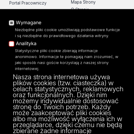
Mapa Strony
Portal Pracowniczy
O Stronie
Baza Aktów Własnych
Platforma e-learningowa
Wymagane
Moodle
Niezbędne pliki cookie umożliwiają podstawowe funkcje
Eksperci UŁ
i są niezbędne do prawidłowego działania witryny.
Polityka Prywatności
Analityka
Dostępność
Statystyczne pliki cookie zbierają informacje
anonimowo. Informacje te pomagają nam zrozumieć, w
jaki sposób nasi goście korzystają z naszej strony
internetowej.
Nasza strona internetowa używa
ul. Narutowicza 68, 90-136 Łódź
plików cookies (tzw. ciasteczka) w
NIP: 724 000 32 43
celach statystycznych, reklamowych
Adres do doręczeń elektronicznych (ADE):
oraz funkcjonalnych. Dzięki nim
AE:PL-74796-17640-IHHIV-17
możemy indywidualnie dostosować
KONTAKT
stronę do Twoich potrzeb. Każdy
może zaakceptować pliki cookies
albo ma możliwość wyłączenia ich w
przeglądarce, dzięki czemu nie będą
zbierane żadne informacje