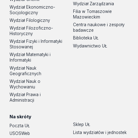
Wydział Zarządzania
Wydział Ekonomiczno-
Filia w Tomaszowie
Socjologiczny
Mazowieckim
Wydział Filologiczny
Centra naukowe i zespoły
Wydział Filozoficzno-
badawcze
Historyczny
Biblioteka UŁ
Wydział Fizyki i Informatyki
Wydawnictwo UŁ
Stosowanej
Wydział Matematyki i
Informatyki
Wydział Nauk
Geograficznych
Wydział Nauk o
Wychowaniu
Wydział Prawa i
Administracji
Na skróty
Sklep UŁ
Poczta UŁ
Lista wydziałów i jednostek
USOSWeb