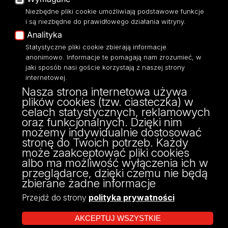
Moodle
Niezbędne pliki cookie umożliwiają podstawowe funkcje
Eksperci UŁ
i są niezbędne do prawidłowego działania witryny.
Polityka Prywatności
Analityka
Dostępność
Statystyczne pliki cookie zbierają informacje
anonimowo. Informacje te pomagają nam zrozumieć, w
jaki sposób nasi goście korzystają z naszej strony
internetowej.
Nasza strona internetowa używa
ul. Narutowicza 68, 90-136 Łódź
plików cookies (tzw. ciasteczka) w
NIP: 724 000 32 43
celach statystycznych, reklamowych
Adres do doręczeń elektronicznych (ADE):
oraz funkcjonalnych. Dzięki nim
AE:PL-74796-17640-IHHIV-17
możemy indywidualnie dostosować
KONTAKT
stronę do Twoich potrzeb. Każdy
może zaakceptować pliki cookies
albo ma możliwość wyłączenia ich w
przeglądarce, dzięki czemu nie będą
zbierane żadne informacje
Przejdź do strony
polityka prywatności
AKCEPTUJ WSZYSTKIE