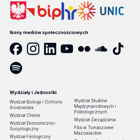
Ikony mediów społecznościowych
Facebook
Instagram
LinkedIn
YouTube
Flickr
SoundCloud
Tik
Tok
Spotify
Podcast
Wydziały i Jednostki
Wydział Studiów
Wydział Biologii i Ochrony
Międzynarodowych i
Środowiska
Politologicznych
Wydział Chemii
Wydział Zarządzania
Wydział Ekonomiczno-
Filia w Tomaszowie
Socjologiczny
Mazowieckim
Wydział Filologiczny