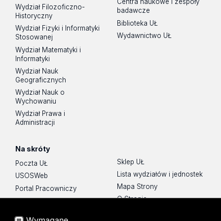
Centra naukowe i zespoły
Wydział Filozoficzno-
badawcze
Historyczny
Biblioteka UŁ
Wydział Fizyki i Informatyki
Wydawnictwo UŁ
Stosowanej
Wydział Matematyki i
Informatyki
Wydział Nauk
Geograficznych
Wydział Nauk o
Wychowaniu
Wydział Prawa i
Administracji
Na skróty
Sklep UŁ
Poczta UŁ
Lista wydziałów i jednostek
USOSWeb
Mapa Strony
Portal Pracowniczy
O Stronie
Baza Aktów Własnych
Platforma e-learningowa
Wymagane