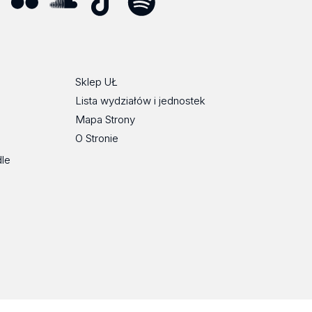
ube
Flickr
SoundCloud
Tik
Spotify
Podcast
Tok
Sklep UŁ
Lista wydziałów i jednostek
Mapa Strony
O Stronie
dle