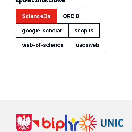
społecznościowe
ScienceOn
ORCID
google-scholar
scopus
web-of-science
usosweb