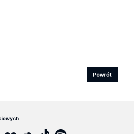
Powrót
ciowych