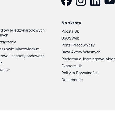
Facebook
Instagram
LinkedIn
YouT
Na skróty
udiów Międzynarodowych i
Poczta UŁ
znych
USOSWeb
rządzania
Portal Pracowniczy
maszowie Mazowieckim
Baza Aktów Własnych
kowe i zespoły badawcze
Platforma e-learningowa Moo
UŁ
Eksperci UŁ
wo UŁ
Polityka Prywatności
Dostępność