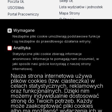
Sklep UŁ
Poczta UŁ
Lista wydziałów i jednostek
USOSWeb
Mapa Strony
Portal Pracowniczy
O Stronie
Baza Aktów Własnych
Platforma e-learningowa
Wymagane
Moodle
Niezbędne pliki cookie umożliwiają podstawowe funkcje
Eksperci UŁ
i są niezbędne do prawidłowego działania witryny.
Polityka Prywatności
Analityka
Dostępność
Statystyczne pliki cookie zbierają informacje
anonimowo. Informacje te pomagają nam zrozumieć, w
jaki sposób nasi goście korzystają z naszej strony
internetowej.
Nasza strona internetowa używa
ul. Narutowicza 68, 90-136 Łódź
plików cookies (tzw. ciasteczka) w
NIP: 724 000 32 43
celach statystycznych, reklamowych
Adres do doręczeń elektronicznych (ADE):
oraz funkcjonalnych. Dzięki nim
AE:PL-74796-17640-IHHIV-17
możemy indywidualnie dostosować
KONTAKT
stronę do Twoich potrzeb. Każdy
może zaakceptować pliki cookies
albo ma możliwość wyłączenia ich w