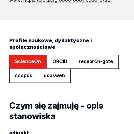
www:
https://orcid.org/0000-0001-6280-0722
Profile naukowe, dydaktyczne i
społecznościowe
ScienceOn
ORCID
research-gate
scopus
usosweb
Czym się zajmuję - opis
stanowiska
adiunkt