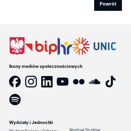
Powrót
Ikony mediów społecznościowych
Facebook
Instagram
LinkedIn
YouTube
Flickr
SoundCloud
Tik
Tok
Spotify
Podcast
Wydziały i Jednostki
Wydział Studiów