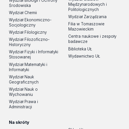
Wydział Biologii i Ochrony
Międzynarodowych i
Środowiska
Politologicznych
Wydział Chemii
Wydział Zarządzania
Wydział Ekonomiczno-
Filia w Tomaszowie
Socjologiczny
Mazowieckim
Wydział Filologiczny
Centra naukowe i zespoły
Wydział Filozoficzno-
badawcze
Historyczny
Biblioteka UŁ
Wydział Fizyki i Informatyki
Wydawnictwo UŁ
Stosowanej
Wydział Matematyki i
Informatyki
Wydział Nauk
Geograficznych
Wydział Nauk o
Wychowaniu
Wydział Prawa i
Administracji
Na skróty