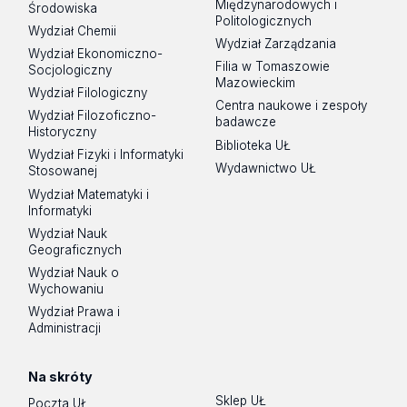
Międzynarodowych i
Środowiska
Politologicznych
Wydział Chemii
Wydział Zarządzania
Wydział Ekonomiczno-
Filia w Tomaszowie
Socjologiczny
Mazowieckim
Wydział Filologiczny
Centra naukowe i zespoły
Wydział Filozoficzno-
badawcze
Historyczny
Biblioteka UŁ
Wydział Fizyki i Informatyki
Wydawnictwo UŁ
Stosowanej
Wydział Matematyki i
Informatyki
Wydział Nauk
Geograficznych
Wydział Nauk o
Wychowaniu
Wydział Prawa i
Administracji
Na skróty
Sklep UŁ
Poczta UŁ