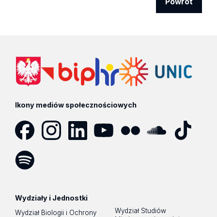
Powrót
Ikony mediów społecznościowych
Facebook
Instagram
LinkedIn
YouTube
Flickr
SoundCloud
Tik
Tok
Spotify
Podcast
Wydziały i Jednostki
Wydział Studiów
Wydział Biologii i Ochrony