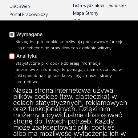
Lista wydziałów i jednostek
USOSWeb
Mapa Strony
Portal Pracowniczy
O Stronie
Baza Aktów Własnych
Platforma e-learningowa
Wymagane
Moodle
Niezbędne pliki cookie umożliwiają podstawowe funkcje
Eksperci UŁ
i są niezbędne do prawidłowego działania witryny.
Polityka Prywatności
Analityka
Dostępność
Statystyczne pliki cookie zbierają informacje
anonimowo. Informacje te pomagają nam zrozumieć, w
jaki sposób nasi goście korzystają z naszej strony
internetowej.
Nasza strona internetowa używa
ul. Narutowicza 68, 90-136 Łódź
plików cookies (tzw. ciasteczka) w
NIP: 724 000 32 43
celach statystycznych, reklamowych
Adres do doręczeń elektronicznych (ADE):
oraz funkcjonalnych. Dzięki nim
AE:PL-74796-17640-IHHIV-17
możemy indywidualnie dostosować
KONTAKT
stronę do Twoich potrzeb. Każdy
może zaakceptować pliki cookies
albo ma możliwość wyłączenia ich w