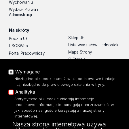
Wychowaniu
Wydział Prawa i
Administracji
Na skróty
Sklep UŁ
Poczta UŁ
Lista wydziałów i jednostek
USOSWeb
Mapa Strony
Portal Pracowniczy
O Stronie
Baza Aktów Własnych
Platforma e-learningowa
Wymagane
Moodle
Niezbędne pliki cookie umożliwiają podstawowe funkcje
Eksperci UŁ
i są niezbędne do prawidłowego działania witryny.
Polityka Prywatności
Analityka
Dostępność
Statystyczne pliki cookie zbierają informacje
anonimowo. Informacje te pomagają nam zrozumieć, w
jaki sposób nasi goście korzystają z naszej strony
internetowej.
Nasza strona internetowa używa
ul. Narutowicza 68, 90-136 Łódź