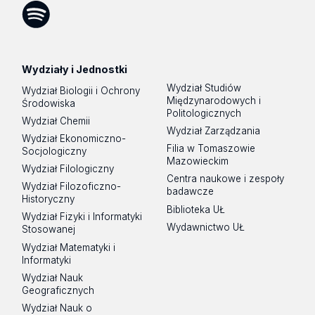
Tok
Spotify
Podcast
Wydziały i Jednostki
Wydział Studiów
Wydział Biologii i Ochrony
Międzynarodowych i
Środowiska
Politologicznych
Wydział Chemii
Wydział Zarządzania
Wydział Ekonomiczno-
Filia w Tomaszowie
Socjologiczny
Mazowieckim
Wydział Filologiczny
Centra naukowe i zespoły
Wydział Filozoficzno-
badawcze
Historyczny
Biblioteka UŁ
Wydział Fizyki i Informatyki
Wydawnictwo UŁ
Stosowanej
Wydział Matematyki i
Informatyki
Wydział Nauk
Geograficznych
Wydział Nauk o