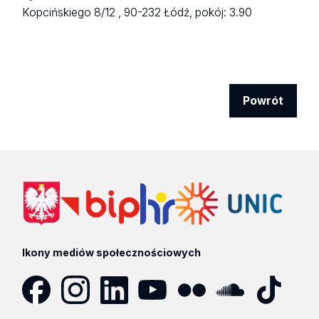
Kopcińskiego 8/12 ,
90-232 Łódź,
pokój: 3.90
Powrót
Ikony mediów społecznościowych
Facebook
Instagram
LinkedIn
YouTube
Flickr
SoundCloud
Tik