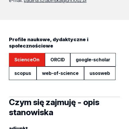
e-mail:
paulina.sztabinska@uni.lodz.pl
Profile naukowe, dydaktyczne i
społecznościowe
ScienceOn
ORCID
google-scholar
scopus
web-of-science
usosweb
Czym się zajmuję - opis
stanowiska
adiunkt