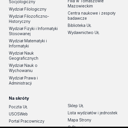
Filia w Tomaszowie
Socjologiczny
Mazowieckim
Wydział Filologiczny
Centra naukowe i zespoły
Wydział Filozoficzno-
badawcze
Historyczny
Biblioteka UŁ
Wydział Fizyki i Informatyki
Wydawnictwo UŁ
Stosowanej
Wydział Matematyki i
Informatyki
Wydział Nauk
Geograficznych
Wydział Nauk o
Wychowaniu
Wydział Prawa i
Administracji
Na skróty
Sklep UŁ
Poczta UŁ
Lista wydziałów i jednostek
USOSWeb
Mapa Strony
Portal Pracowniczy
O Stronie