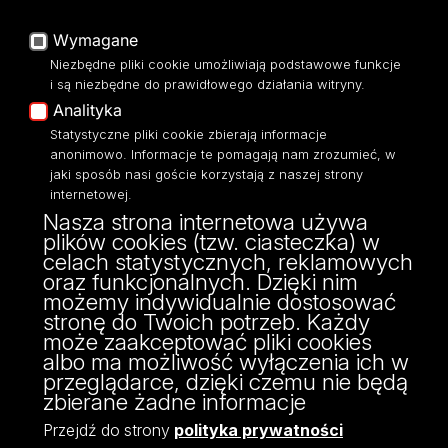
Baza Aktów Własnych
Platforma e-learningowa
Wymagane
Moodle
Niezbędne pliki cookie umożliwiają podstawowe funkcje
Eksperci UŁ
i są niezbędne do prawidłowego działania witryny.
Polityka Prywatności
Analityka
Dostępność
Statystyczne pliki cookie zbierają informacje
anonimowo. Informacje te pomagają nam zrozumieć, w
jaki sposób nasi goście korzystają z naszej strony
internetowej.
Nasza strona internetowa używa
ul. Narutowicza 68, 90-136 Łódź
plików cookies (tzw. ciasteczka) w
NIP: 724 000 32 43
celach statystycznych, reklamowych
Adres do doręczeń elektronicznych (ADE):
oraz funkcjonalnych. Dzięki nim
AE:PL-74796-17640-IHHIV-17
możemy indywidualnie dostosować
KONTAKT
stronę do Twoich potrzeb. Każdy
może zaakceptować pliki cookies
albo ma możliwość wyłączenia ich w
przeglądarce, dzięki czemu nie będą
zbierane żadne informacje
Przejdź do strony
polityka prywatności