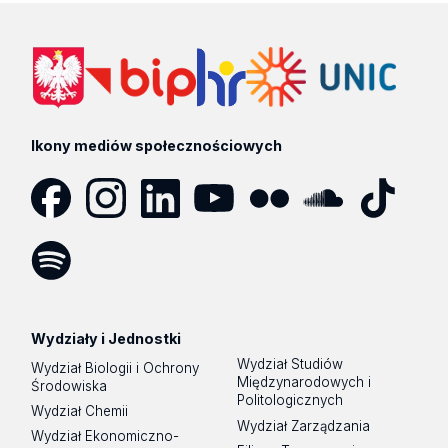
Ikony mediów społecznościowych
Facebook
Instagram
LinkedIn
YouTube
Flickr
SoundCloud
Tik
Tok
Spotify
Podcast
Wydziały i Jednostki
Wydział Studiów
Wydział Biologii i Ochrony
Międzynarodowych i
Środowiska
Politologicznych
Wydział Chemii
Wydział Zarządzania
Wydział Ekonomiczno-