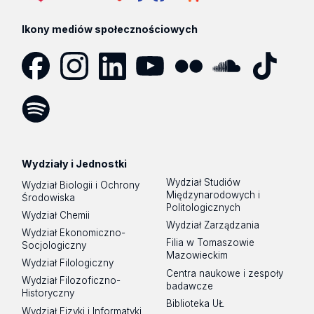
Ikony mediów społecznościowych
Facebook
Instagram
LinkedIn
YouTube
Flickr
SoundCloud
Tik
Tok
Spotify
Podcast
Wydziały i Jednostki
Wydział Studiów
Wydział Biologii i Ochrony
Międzynarodowych i
Środowiska
Politologicznych
Wydział Chemii
Wydział Zarządzania
Wydział Ekonomiczno-
Filia w Tomaszowie
Socjologiczny
Mazowieckim
Wydział Filologiczny
Centra naukowe i zespoły
Wydział Filozoficzno-
badawcze
Historyczny
Biblioteka UŁ
Wydział Fizyki i Informatyki