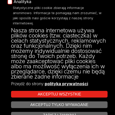
Analityka
Dostępność
Statystyczne pliki cookie zbierają informacje
anonimowo. Informacje te pomagają nam zrozumieć, w
jaki sposób nasi goście korzystają z naszej strony
internetowej.
Nasza strona internetowa używa
ul. Narutowicza 68, 90-136 Łódź
plików cookies (tzw. ciasteczka) w
NIP: 724 000 32 43
celach statystycznych, reklamowych
Adres do doręczeń elektronicznych (ADE):
oraz funkcjonalnych. Dzięki nim
AE:PL-74796-17640-IHHIV-17
możemy indywidualnie dostosować
KONTAKT
stronę do Twoich potrzeb. Każdy
może zaakceptować pliki cookies
albo ma możliwość wyłączenia ich w
przeglądarce, dzięki czemu nie będą
zbierane żadne informacje
Przejdź do strony
polityka prywatności
AKCEPTUJ WSZYSTKIE
AKCEPTUJ TYLKO WYMAGANE
Projekt Multiportalu UŁ współfinansowany z funduszy Unii Europejskiej w
ZARZĄDZAJ COOKIES
ramach konkursu NCBR