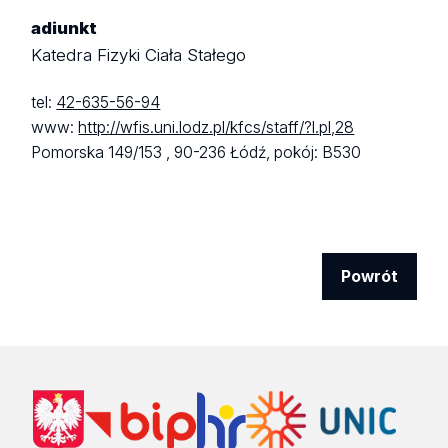
adiunkt
Katedra Fizyki Ciała Stałego
tel:
42-635-56-94
www:
http://wfis.uni.lodz.pl/kfcs/staff/?l.pl,28
Pomorska 149/153 ,
90-236 Łódź,
pokój: B530
Powrót