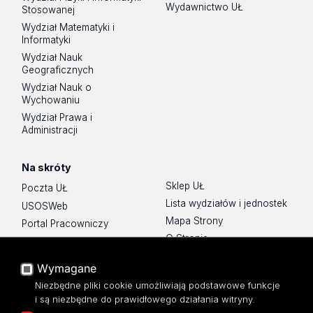
Wydawnictwo UŁ
Stosowanej
Wydział Matematyki i
Informatyki
Wydział Nauk
Geograficznych
Wydział Nauk o
Wychowaniu
Wydział Prawa i
Administracji
Na skróty
Sklep UŁ
Poczta UŁ
Lista wydziałów i jednostek
USOSWeb
Mapa Strony
Portal Pracowniczy
O Stronie
Baza Aktów Własnych
Platforma e-learningowa
Wymagane
Moodle
Niezbędne pliki cookie umożliwiają podstawowe funkcje
Eksperci UŁ
i są niezbędne do prawidłowego działania witryny.
Polityka Prywatności