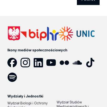
Ikony mediów społecznościowych
Facebook
Instagram
LinkedIn
YouTube
Flickr
SoundCloud
Tik
Tok
Spotify
Podcast
Wydziały i Jednostki
Wydział Studiów
Wydział Biologii i Ochrony
Międzynarodowych i