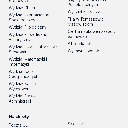
Środowiska
Politologicznych
Wydział Chemii
Wydział Zarządzania
Wydział Ekonomiczno-
Filia w Tomaszowie
Socjologiczny
Mazowieckim
Wydział Filologiczny
Centra naukowe i zespoły
Wydział Filozoficzno-
badawcze
Historyczny
Biblioteka UŁ
Wydział Fizyki i Informatyki
Wydawnictwo UŁ
Stosowanej
Wydział Matematyki i
Informatyki
Wydział Nauk
Geograficznych
Wydział Nauk o
Wychowaniu
Wydział Prawa i
Administracji
Na skróty
Sklep UŁ
Poczta UŁ