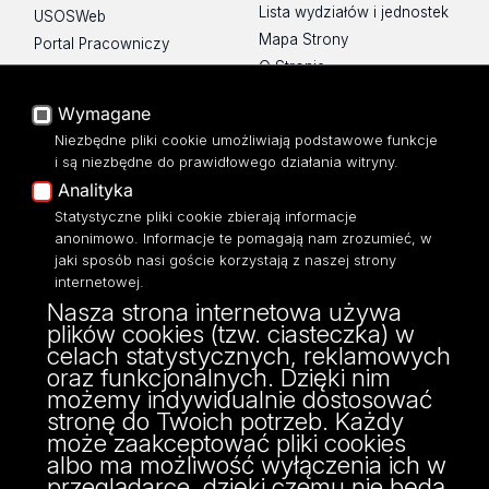
Lista wydziałów i jednostek
USOSWeb
Mapa Strony
Portal Pracowniczy
O Stronie
Baza Aktów Własnych
Platforma e-learningowa
Wymagane
Moodle
Niezbędne pliki cookie umożliwiają podstawowe funkcje
Eksperci UŁ
i są niezbędne do prawidłowego działania witryny.
Polityka Prywatności
Analityka
Dostępność
Statystyczne pliki cookie zbierają informacje
anonimowo. Informacje te pomagają nam zrozumieć, w
jaki sposób nasi goście korzystają z naszej strony
internetowej.
Nasza strona internetowa używa
ul. Narutowicza 68, 90-136 Łódź
plików cookies (tzw. ciasteczka) w
NIP: 724 000 32 43
celach statystycznych, reklamowych
Adres do doręczeń elektronicznych (ADE):
oraz funkcjonalnych. Dzięki nim
AE:PL-74796-17640-IHHIV-17
możemy indywidualnie dostosować
KONTAKT
stronę do Twoich potrzeb. Każdy
może zaakceptować pliki cookies
albo ma możliwość wyłączenia ich w
przeglądarce, dzięki czemu nie będą