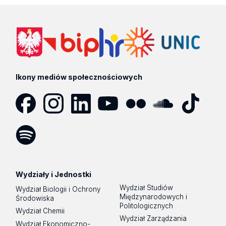
Ikony mediów społecznościowych
Facebook
Instagram
LinkedIn
YouTube
Flickr
SoundCloud
Tik
Tok
Spotify
Podcast
Wydziały i Jednostki
Wydział Studiów
Wydział Biologii i Ochrony
Międzynarodowych i
Środowiska
Politologicznych
Wydział Chemii
Wydział Zarządzania
Wydział Ekonomiczno-