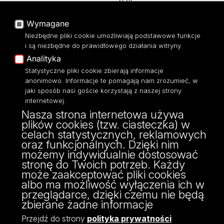
O Stronie
Baza Aktów Własnych
Platforma e-learningowa
Wymagane
Moodle
Niezbędne pliki cookie umożliwiają podstawowe funkcje
Eksperci UŁ
i są niezbędne do prawidłowego działania witryny.
Polityka Prywatności
Analityka
Dostępność
Statystyczne pliki cookie zbierają informacje
anonimowo. Informacje te pomagają nam zrozumieć, w
jaki sposób nasi goście korzystają z naszej strony
internetowej.
Nasza strona internetowa używa
ul. Narutowicza 68, 90-136 Łódź
plików cookies (tzw. ciasteczka) w
NIP: 724 000 32 43
celach statystycznych, reklamowych
Adres do doręczeń elektronicznych (ADE):
oraz funkcjonalnych. Dzięki nim
AE:PL-74796-17640-IHHIV-17
możemy indywidualnie dostosować
KONTAKT
stronę do Twoich potrzeb. Każdy
może zaakceptować pliki cookies
albo ma możliwość wyłączenia ich w
przeglądarce, dzięki czemu nie będą
zbierane żadne informacje
Przejdź do strony
polityka prywatności